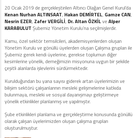
20 Ocak 2019 de gerçekleştirilen Altıncı Olağan Genel Kurul’da
Kenan Nurhan ALTINSAAT
,
Hakan DEMİRTEL
,
Gamze CAN
,
Nesrin EZER
,
Zafer VERGİLİ
,
Dr. Altan ÖZKİL
ve
Alper
KARABULUT
Şubemiz Yönetim Kurulu’na seçilmişlerdir.
Kamu, özel sektör temsilcileri, akademisyenlerden oluşan
Yönetim Kurulu ve gönüllü üyelerden oluşan Çalışma grupları ile
Şubemiz gerek kendi üyelerine, gerekse toplumun diğer
kesimlerine yönelik, derneğimizin misyonuna uygun bir şekilde
çeşitli alanlarda işlevlerini sürdürmektedir.
Kurulduğundan bu yana sayısı giderek artan üyelerimizin ve
bilişim sektörü çalışanlarının mesleki gelişmelerine katkıda
bulunmaya, mesleki ve sosyal dayanışmayı geliştirmeye
yönelik etkinlikler planlanmış ve yapılmıştır.
Şube etkinlikleri planlama ve gerçekleştirme konusunda gönüllü
olarak çalışan üyelerimizden oluşan çalışma grupları
oluşturulmuştur.