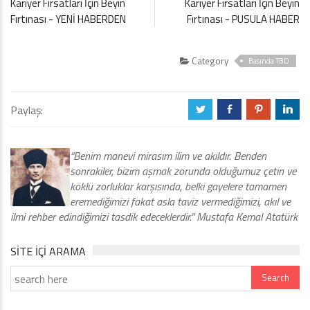
Kariyer Fırsatları İçin Beyin
Kariyer Fırsatları İçin Beyin
Fırtınası - YENİ HABERDEN
Fırtınası - PUSULA HABER
Category
Basında TBD
Paylaş:
a
b
d
j
“Benim manevi mirasım ilim ve akıldır. Benden
sonrakiler, bizim aşmak zorunda olduğumuz çetin ve
köklü zorluklar karşısında, belki gayelere tamamen
eremediğimizi fakat asla taviz vermediğimizi, akıl ve
ilmi rehber edindiğimizi tasdik edeceklerdir.” Mustafa Kemal Atatürk
SITE IÇI ARAMA