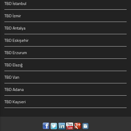
TBD İstanbul
TBD İzmir
TBD Antalya
TBD Eskişehir
TBD Erzurum
TBD Elazığ
TBD Van
TBD Adana
TBD Kayseri