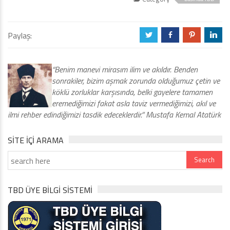
Paylaş:
a
b
d
j
“Benim manevi mirasım ilim ve akıldır. Benden
sonrakiler, bizim aşmak zorunda olduğumuz çetin ve
köklü zorluklar karşısında, belki gayelere tamamen
eremediğimizi fakat asla taviz vermediğimizi, akıl ve
ilmi rehber edindiğimizi tasdik edeceklerdir.” Mustafa Kemal Atatürk
SITE IÇI ARAMA
TBD ÜYE BİLGİ SİSTEMİ