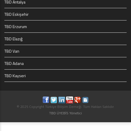
TBD Antalya
TBD Eskişehir
TBD Erzurum
TBD Elazığ
TBD Van
TBD Adana
TBD Kayseri
© 2025 Copyright Türkiye Bilişim Derneği. Tüm Hakları Saklıdır.
TBD ÜYEBİS Yönetici