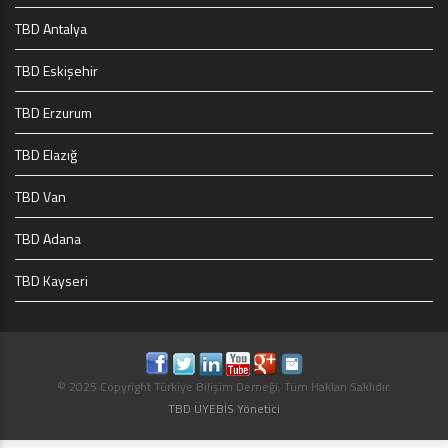
TBD Antalya
TBD Eskişehir
TBD Erzurum
TBD Elazığ
TBD Van
TBD Adana
TBD Kayseri
© 2025 Copyright Türkiye Bilişim Derneği. Tüm Hakları Saklıdır.
TBD ÜYEBİS Yönetici