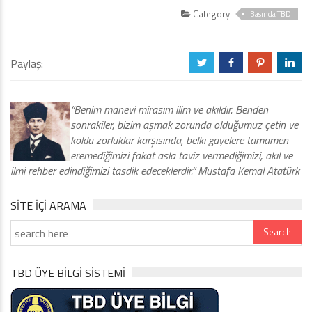
Category
Basında TBD
Paylaş:
a
b
d
j
“Benim manevi mirasım ilim ve akıldır. Benden
sonrakiler, bizim aşmak zorunda olduğumuz çetin ve
köklü zorluklar karşısında, belki gayelere tamamen
eremediğimizi fakat asla taviz vermediğimizi, akıl ve
ilmi rehber edindiğimizi tasdik edeceklerdir.” Mustafa Kemal Atatürk
SITE IÇI ARAMA
TBD ÜYE BİLGİ SİSTEMİ