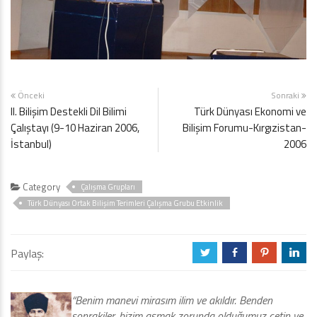
Önceki
Sonraki
II. Bilişim Destekli Dil Bilimi
Türk Dünyası Ekonomi ve
Çalıştayı (9-10 Haziran 2006,
Bilişim Forumu-Kırgızistan-
İstanbul)
2006
Category
Çalışma Grupları
Türk Dünyası Ortak Bilişim Terimleri Çalışma Grubu Etkinlik
Paylaş:
a
b
d
j
“Benim manevi mirasım ilim ve akıldır. Benden
sonrakiler, bizim aşmak zorunda olduğumuz çetin ve