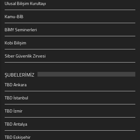
Ulusal Bilişim Kurultayı
Kamu-BİB
BİMY Seminerleri
Kobi Bilişim
Siber Güvenlik Zirvesi
ŞUBELERİMİZ
TBD Ankara
TBD İstanbul
TBD İzmir
TBD Antalya
TBD Eskişehir