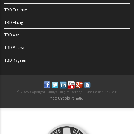
TBD Erzurum
TBD Elazığ
TBD Van
TBD Adana
TBD Kayseri
© 2025 Copyright Türkiye Bilişim Derneği. Tüm Hakları Saklıdır.
TBD ÜYEBİS Yönetici