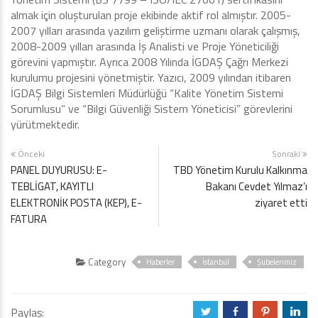
almak için oluşturulan proje ekibinde aktif rol almıştır. 2005-
2007 yılları arasında yazılım geliştirme uzmanı olarak çalışmış,
2008-2009 yılları arasında İş Analisti ve Proje Yöneticiliği
görevini yapmıştır. Ayrıca 2008 Yılında İGDAŞ Çağrı Merkezi
kurulumu projesini yönetmiştir. Yazıcı, 2009 yılından itibaren
İGDAŞ Bilgi Sistemleri Müdürlüğü “Kalite Yönetim Sistemi
Sorumlusu” ve “Bilgi Güvenliği Sistem Yöneticisi” görevlerini
yürütmektedir.
Önceki
Sonraki
PANEL DUYURUSU: E-
TBD Yönetim Kurulu Kalkınma
TEBLİGAT, KAYITLI
Bakanı Cevdet Yılmaz’ı
ELEKTRONİK POSTA (KEP), E-
ziyaret etti
FATURA
Category
Haberler
İstanbul
Şubelerimiz
Paylaş:
a
b
d
j