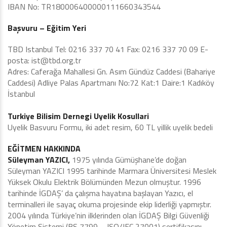
IBAN No: TR180006400000111660343544
Başvuru – Eğitim Yeri
TBD Istanbul Tel: 0216 337 70 41 Fax: 0216 337 70 09 E-
posta:
ist@tbd.org.tr
Adres: Caferağa Mahallesi Gn. Asım Gündüz Caddesi (Bahariye
Caddesi) Adliye Palas Apartmanı No:72 Kat:1 Daire:1 Kadıköy
İstanbul
Turkiye Bilisim Dernegi Uyelik Kosullari
Uyelik Basvuru Formu, iki adet resim, 60 TL yillik uyelik bedeli
EĞİTMEN HAKKINDA
Süleyman YAZICI,
1975 yılında Gümüşhane’de doğan
Süleyman YAZICI 1995 tarihinde Marmara Üniversitesi Meslek
Yüksek Okulu Elektrik Bölümünden Mezun olmuştur. 1996
tarihinde İGDAŞ’ da çalışma hayatına başlayan Yazıcı, el
terminalleri ile sayaç okuma projesinde ekip liderliği yapmıştır.
2004 yılında Türkiye’nin ilklerinden olan İGDAŞ Bilgi Güvenliği
Yönetim Sistemi (BS 7799 – ISO/IEC 27001) sertifikasını