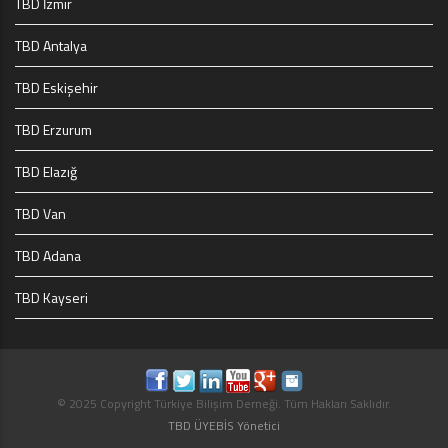
TBD İzmir
TBD Antalya
TBD Eskişehir
TBD Erzurum
TBD Elazığ
TBD Van
TBD Adana
TBD Kayseri
© 2025 Copyright Türkiye Bilişim Derneği. Tüm Hakları Saklıdır.
TBD ÜYEBİS Yönetici