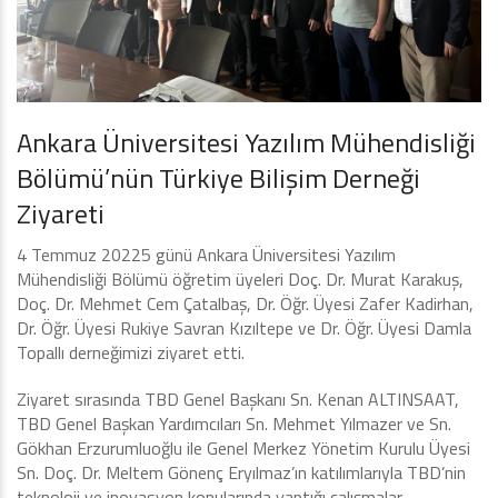
Ankara Üniversitesi Yazılım Mühendisliği
Bölümü’nün Türkiye Bilişim Derneği
Ziyareti
4 Temmuz 20225 günü Ankara Üniversitesi Yazılım
Mühendisliği Bölümü öğretim üyeleri Doç. Dr. Murat Karakuş,
Doç. Dr. Mehmet Cem Çatalbaş, Dr. Öğr. Üyesi Zafer Kadirhan,
Dr. Öğr. Üyesi Rukiye Savran Kızıltepe ve Dr. Öğr. Üyesi Damla
Topallı derneğimizi ziyaret etti.
Ziyaret sırasında TBD Genel Başkanı Sn. Kenan ALTINSAAT,
TBD Genel Başkan Yardımcıları Sn. Mehmet Yılmazer ve Sn.
Gökhan Erzurumluoğlu ile Genel Merkez Yönetim Kurulu Üyesi
Sn. Doç. Dr. Meltem Gönenç Eryılmaz’ın katılımlarıyla TBD’nin
teknoloji ve inovasyon konularında yaptığı çalışmalar,