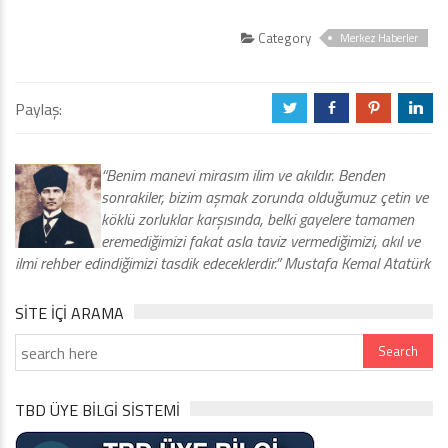
Category
Merkez Haberler
Paylaş:
a
b
d
j
“Benim manevi mirasım ilim ve akıldır. Benden
sonrakiler, bizim aşmak zorunda olduğumuz çetin ve
köklü zorluklar karşısında, belki gayelere tamamen
eremediğimizi fakat asla taviz vermediğimizi, akıl ve
ilmi rehber edindiğimizi tasdik edeceklerdir.” Mustafa Kemal Atatürk
SITE IÇI ARAMA
TBD ÜYE BİLGİ SİSTEMİ