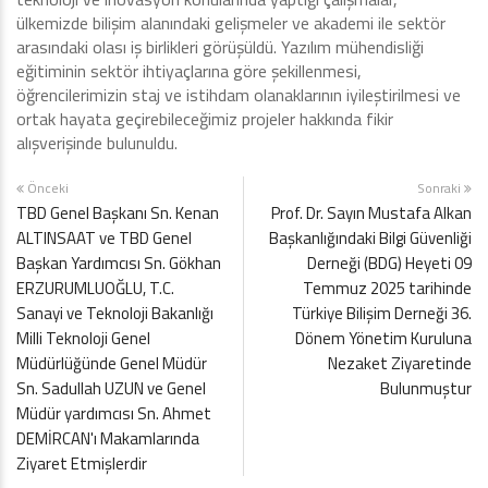
ülkemizde bilişim alanındaki gelişmeler ve akademi ile sektör
arasındaki olası iş birlikleri görüşüldü. Yazılım mühendisliği
eğitiminin sektör ihtiyaçlarına göre şekillenmesi,
öğrencilerimizin staj ve istihdam olanaklarının iyileştirilmesi ve
ortak hayata geçirebileceğimiz projeler hakkında fikir
alışverişinde bulunuldu.
Önceki
Sonraki
TBD Genel Başkanı Sn. Kenan
Prof. Dr. Sayın Mustafa Alkan
ALTINSAAT ve TBD Genel
Başkanlığındaki Bilgi Güvenliği
Başkan Yardımcısı Sn. Gökhan
Derneği (BDG) Heyeti 09
ERZURUMLUOĞLU, T.C.
Temmuz 2025 tarihinde
Sanayi ve Teknoloji Bakanlığı
Türkiye Bilişim Derneği 36.
Milli Teknoloji Genel
Dönem Yönetim Kuruluna
Müdürlüğünde Genel Müdür
Nezaket Ziyaretinde
Sn. Sadullah UZUN ve Genel
Bulunmuştur
Müdür yardımcısı Sn. Ahmet
DEMİRCAN'ı Makamlarında
Ziyaret Etmişlerdir