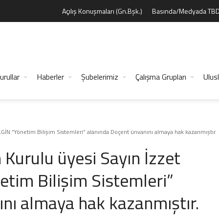
Açılış Konuşmaları (Gn.Bşk.)
Basında/Medyada TB
urullar
Haberler
Şubelerimiz
Çalışma Grupları
Ulusl
GİN “Yönetim Bilişim Sistemleri” alanında Doçent ünvanını almaya hak kazanmıştır.
Kurulu üyesi Sayın İzzet
tim Bilişim Sistemleri”
nı almaya hak kazanmıştır.