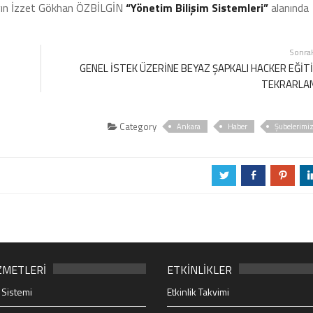
yın İzzet Gökhan ÖZBİLGİN
“Yönetim Bilişim Sistemleri”
alanında
Sonra
GENEL İSTEK ÜZERİNE BEYAZ ŞAPKALI HACKER EĞİT
TEKRARLAN
Category
Ankara
Haber
Şubelerimi
a
b
d
ZMETLERİ
ETKİNLİKLER
 Sistemi
Etkinlik Takvimi