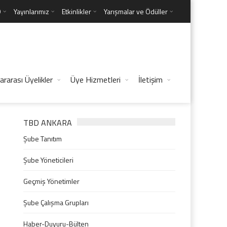
D
Yayınlarımız
Etkinlikler
Yarışmalar ve Ödüller
ararası Üyelikler
Üye Hizmetleri
İletişim
TBD ANKARA
Şube Tanıtım
Şube Yöneticileri
Geçmiş Yönetimler
Şube Çalışma Grupları
Haber-Duyuru-Bülten