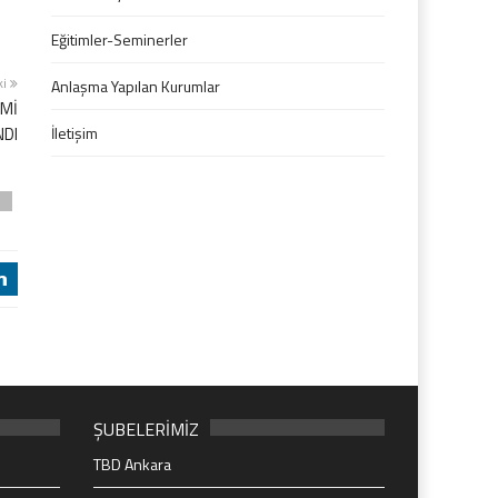
Eğitimler-Seminerler
ki
Anlaşma Yapılan Kurumlar
İMİ
DI
İletişim
z
j
ŞUBELERİMİZ
TBD Ankara