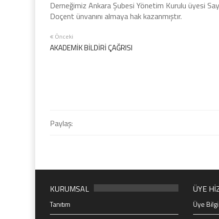
Derneğimiz Ankara Şubesi Yönetim Kurulu üyesi Sa
Doçent ünvanını almaya hak kazanmıştır.
Önceki
AKADEMİK BİLDİRİ ÇAĞRISI
Paylaş:
KURUMSAL
ÜYE Hİ
Tanıtım
Üye Bilgi