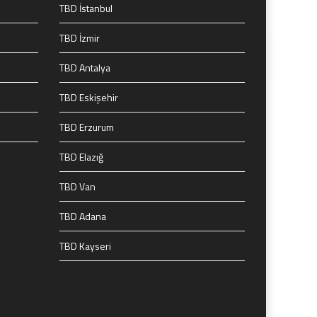
TBD İstanbul
TBD İzmir
TBD Antalya
TBD Eskişehir
TBD Erzurum
TBD Elazığ
TBD Van
TBD Adana
TBD Kayseri