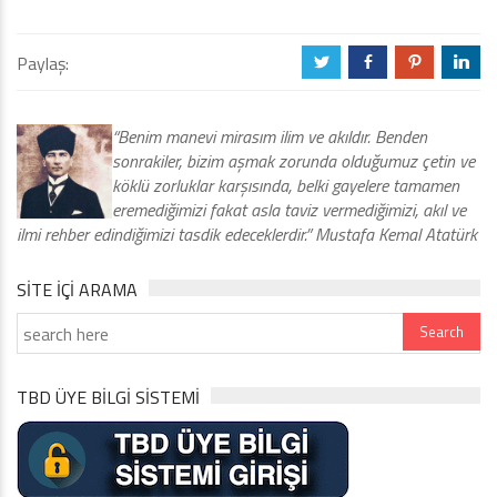
Paylaş:
a
b
d
j
“Benim manevi mirasım ilim ve akıldır. Benden
sonrakiler, bizim aşmak zorunda olduğumuz çetin ve
köklü zorluklar karşısında, belki gayelere tamamen
eremediğimizi fakat asla taviz vermediğimizi, akıl ve
ilmi rehber edindiğimizi tasdik edeceklerdir.” Mustafa Kemal Atatürk
SITE IÇI ARAMA
TBD ÜYE BİLGİ SİSTEMİ