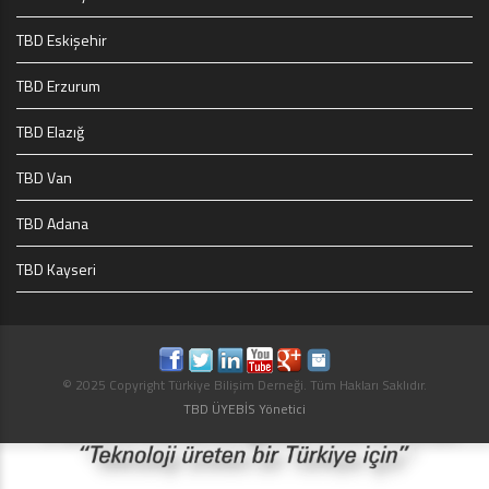
TBD Eskişehir
TBD Erzurum
TBD Elazığ
TBD Van
TBD Adana
TBD Kayseri
© 2025 Copyright Türkiye Bilişim Derneği. Tüm Hakları Saklıdır.
TBD ÜYEBİS Yönetici