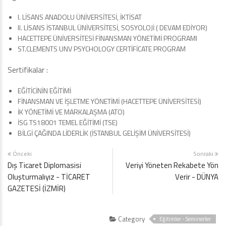
I. LİSANS ANADOLU ÜNİVERSİTESİ, İKTİSAT
II. LİSANS İSTANBUL ÜNİVERSİTESİ, SOSYOLOJİ ( DEVAM EDİYOR)
HACETTEPE ÜNİVERSİTESİ FİNANSMAN YÖNETİMİ PROGRAMI
ST.CLEMENTS UNV PSYCHOLOGY CERTİFİCATE PROGRAM
Sertifikalar :
EĞİTİCİNİN EĞİTİMİ
FİNANSMAN VE İŞLETME YÖNETİMİ (HACETTEPE ÜNİVERSİTESİ)
İK YÖNETİMİ VE MARKALAŞMA (ATO)
İSG TS18001 TEMEL EĞİTİMİ (TSE)
BİLGİ ÇAĞINDA LİDERLİK (İSTANBUL GELİŞİM ÜNİVERSİTESİ)
Önceki
Sonraki
Dış Ticaret Diplomasisi
Veriyi Yöneten Rekabete Yön
Oluşturmalıyız - TİCARET
Verir - DÜNYA
GAZETESİ (İZMİR)
Category
Eğitimler - Seminerler