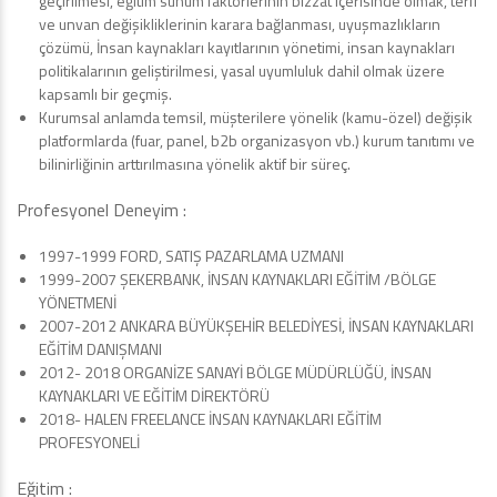
geçirilmesi, eğitim sunum faktörlerinin bizzat içerisinde olmak, terfi
ve unvan değişikliklerinin karara bağlanması, uyuşmazlıkların
çözümü, İnsan kaynakları kayıtlarının yönetimi, insan kaynakları
politikalarının geliştirilmesi, yasal uyumluluk dahil olmak üzere
kapsamlı bir geçmiş.
Kurumsal anlamda temsil, müşterilere yönelik (kamu-özel) değişik
platformlarda (fuar, panel, b2b organizasyon vb.) kurum tanıtımı ve
bilinirliğinin arttırılmasına yönelik aktif bir süreç.
Profesyonel Deneyim :
1997-1999 FORD, SATIŞ PAZARLAMA UZMANI
1999-2007 ŞEKERBANK, İNSAN KAYNAKLARI EĞİTİM /BÖLGE
YÖNETMENİ
2007-2012 ANKARA BÜYÜKŞEHİR BELEDİYESİ, İNSAN KAYNAKLARI
EĞİTİM DANIŞMANI
2012- 2018 ORGANİZE SANAYİ BÖLGE MÜDÜRLÜĞÜ, İNSAN
KAYNAKLARI VE EĞİTİM DİREKTÖRÜ
2018- HALEN FREELANCE İNSAN KAYNAKLARI EĞİTİM
PROFESYONELİ
Eğitim :