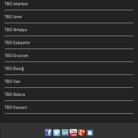
TBD İstanbul
TBD İzmir
TBD Antalya
TBD Eskişehir
TBD Erzurum
TBD Elazığ
TBD Van
TBD Adana
TBD Kayseri