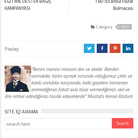
EĞİTİME DESTEK BAĞIŞ
TBD İstanbul Pazar
KAMPANYASI
Bulmacası
Category
2021
Paylaş:
a
b
d
j
“Benim manevi mirasım ilim ve akıldır. Benden
sonrakiler, bizim aşmak zorunda olduğumuz çetin ve
köklü zorluklar karşısında, belki gayelere tamamen
eremediğimizi fakat asla taviz vermediğimizi, akıl ve
ilmi rehber edindiğimizi tasdik edeceklerdir.” Mustafa Kemal Atatürk
SITE IÇI ARAMA