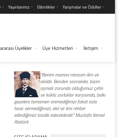
D
Yayınlarımız
Etkinlikler
Yarışmalar ve Ödüller
ararası Üyelikler
Üye Hizmetleri
İletişim
“Benim manevi mirasım ilim ve
akıldır. Benden sonrakiler, bizim
aşmak zorunda olduğumuz çetin
ve köklü zorluklar karşısında, belki
gayelere tamamen eremediğimizi fakat asla
taviz vermediğimizi, akıl ve ilmi rehber
edindiğimizi tasdik edeceklerdir.” Mustafa Kemal
Atatürk