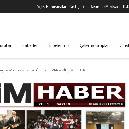
Açılış Konuşmaları (Gn.Bşk.)
Basında/Medyada TB
urullar
Haberler
Şubelerimiz
Çalışma Grupları
Ulusl
arışması’nın Kazananları Ödüllerini Aldı – BİLİŞİM HABER