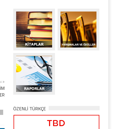
ki
ŞİM
ER
ÖZENLİ TÜRKÇE
D