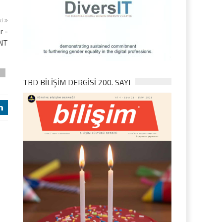
ki
r -
NT
D
TBD BILIŞIM DERGISI 200. SAYI
j