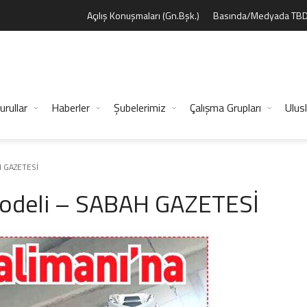
Açılış Konuşmaları (Gn.Bşk.)
Basında/Medyada TB
urullar
Haberler
Şubelerimiz
Çalışma Grupları
Ulusl
H GAZETESİ
 Modeli – SABAH GAZETESİ