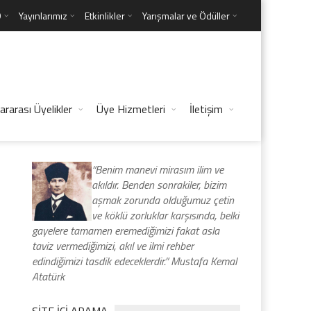
D
Yayınlarımız
Etkinlikler
Yarışmalar ve Ödüller
ararası Üyelikler
Üye Hizmetleri
İletişim
“Benim manevi mirasım ilim ve
akıldır. Benden sonrakiler, bizim
aşmak zorunda olduğumuz çetin
ve köklü zorluklar karşısında, belki
gayelere tamamen eremediğimizi fakat asla
taviz vermediğimizi, akıl ve ilmi rehber
edindiğimizi tasdik edeceklerdir.” Mustafa Kemal
Atatürk