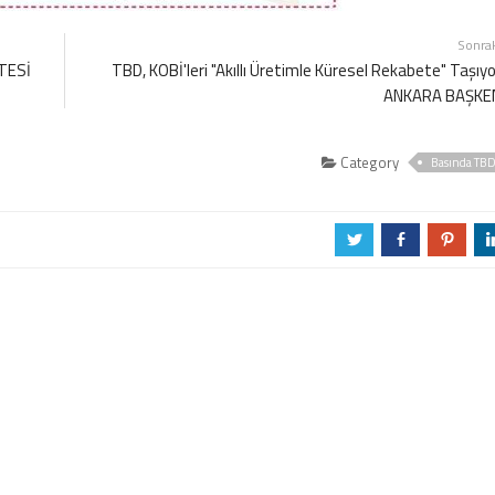
Sonra
ETESİ
TBD, KOBİ'leri "Akıllı Üretimle Küresel Rekabete" Taşıyo
ANKARA BAŞKE
Category
Basında TB
a
b
d