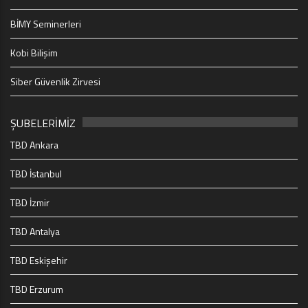
BİMY Seminerleri
Kobi Bilişim
Siber Güvenlik Zirvesi
ŞUBELERİMİZ
TBD Ankara
TBD İstanbul
TBD İzmir
TBD Antalya
TBD Eskişehir
TBD Erzurum