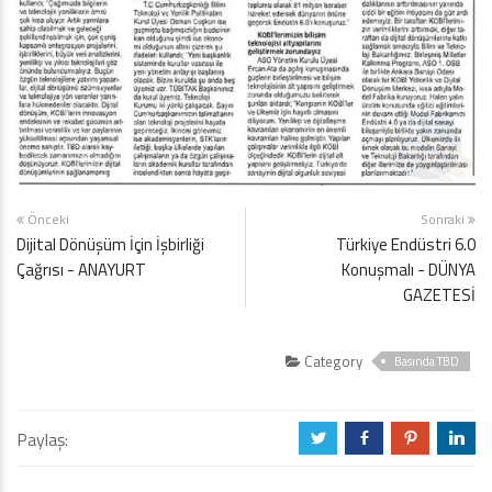
Önceki
Sonraki
Dijital Dönüşüm İçin İşbirliği
Türkiye Endüstri 6.0
Çağrısı - ANAYURT
Konuşmalı - DÜNYA
GAZETESİ
Category
Basında TBD
Paylaş:
a
b
d
j