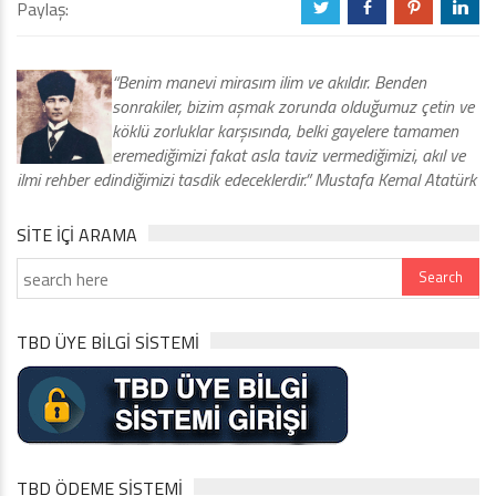
Paylaş:
a
b
d
j
“Benim manevi mirasım ilim ve akıldır. Benden
sonrakiler, bizim aşmak zorunda olduğumuz çetin ve
köklü zorluklar karşısında, belki gayelere tamamen
eremediğimizi fakat asla taviz vermediğimizi, akıl ve
ilmi rehber edindiğimizi tasdik edeceklerdir.” Mustafa Kemal Atatürk
SITE IÇI ARAMA
TBD ÜYE BİLGİ SİSTEMİ
TBD ÖDEME SİSTEMİ