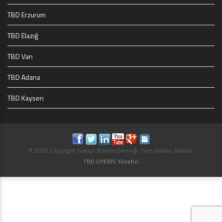
TBD Erzurum
TBD Elazığ
TBD Van
TBD Adana
TBD Kayseri
© 2025 Copyright Türkiye Bilişim Derneği. Tüm Hakları Saklıdır.
TBD ÜYEBİS Yönetici