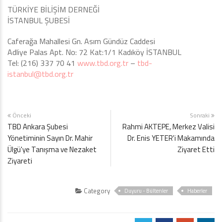
TÜRKİYE BİLİŞİM DERNEĞİ
İSTANBUL ŞUBESİ
Caferağa Mahallesi Gn. Asım Gündüz Caddesi
Adliye Palas Apt. No: 72 Kat:1/1 Kadıköy İSTANBUL
Tel: (216) 337 70 41
www.tbd.org.tr
–
tbd-
istanbul@tbd.org.tr
Önceki
Sonraki
TBD Ankara Şubesi
Rahmi AKTEPE, Merkez Valisi
Yönetiminin Sayın Dr. Mahir
Dr. Enis YETER'i Makamında
Ülgü'ye Tanışma ve Nezaket
Ziyaret Etti
Ziyareti
Category
Duyuru - Bültenler
Haberler