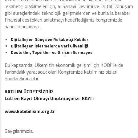
rekabetçi olabilmeleri için, 4. Sanayi Devrimi ve Dijital Dönüşüm
gibi süreçlerindeki teknolojik gelişmelerden ve bunlarla beraber
finansal destekleri anlatmayı hedeflediğimiz kongremizde
panel konularımız:
Dijitalleşen Dünya ve Rekabetçi Kobiler
Dijitalleşen İşletmelerde Veri Güvenliği
Destekler, Teşvikler ve Girişim Sermayesi
Bu kapsamda, Ülkemizin ekonomik gelişimi için KOBİ’ lerde
farkındalık yaratacak olan Kongremize katılımınız bizleri
onurlandıracaktır.
KATILIM ÜCRETSİZDİR
Lütfen Kayıt Olmayı Unutmayınız:
KAYIT
www.kobibilisim.org.tr
Saygılarımızla,