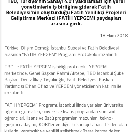
TBD, Türkiye’nin Sanayi 4.0’ı yakalaması için yerel
yönetimlerle iş birliğine giderek Fatih
Belediyesi’nin oluşturduğu Fatih Yenilikçi Projeleri
Geliştirme Merkezi (FATİH YEPGEM) paydaşları
arasına girdi.
18 Ekim 2018
Türkiye Bilişim Derneği İstanbul Şubesi ve Fatih Belediyesi
arasında “FATİH YEPGEM” Programı Protokolü imzalandı.
TBD ile FATİH YEPGEM iş birliği protokolü, YEPGEM
merkezinde, Genel Başkan Rahmi Aktepe, TBD İstanbul Şube
Başkanı Deniz İlkay Tiryakioğlu, Fatih Belediyesi Başkan
Yardımcısı Erhan Oflaz ve YEPGEM yöneticilerinin katılımı ile
imzalandı.
FATİH YEPGEM” Programı: İstanbul İlinde yer alan üniversite
öğretim görevlileri, üniversite lisans programları son sınıf
öğrencileri, lisans ve üstü programları mezunları, tekno-
girişimci adayları, KOBİ’ler ve diğer teknoloji tabanlı fikirleri olan
kişilerin, yaratıcılık ve yeniliği geliştirmek üzere katma değeri,