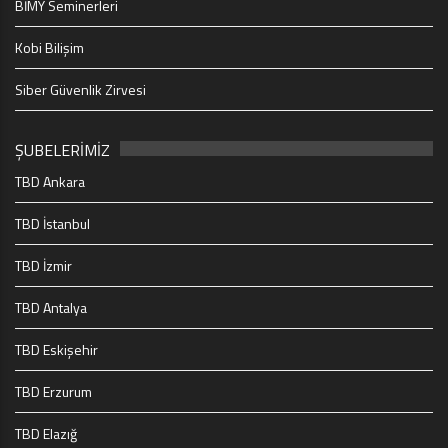
BİMY Seminerleri
Kobi Bilişim
Siber Güvenlik Zirvesi
ŞUBELERİMİZ
TBD Ankara
TBD İstanbul
TBD İzmir
TBD Antalya
TBD Eskişehir
TBD Erzurum
TBD Elazığ