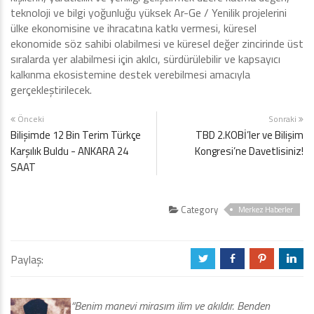
teknoloji ve bilgi yoğunluğu yüksek Ar-Ge / Yenilik projelerini
ülke ekonomisine ve ihracatına katkı vermesi, küresel
ekonomide söz sahibi olabilmesi ve küresel değer zincirinde üst
sıralarda yer alabilmesi için akılcı, sürdürülebilir ve kapsayıcı
kalkınma ekosistemine destek verebilmesi amacıyla
gerçekleştirilecek.
Önceki
Sonraki
Bilişimde 12 Bin Terim Türkçe
TBD 2.KOBİ’ler ve Bilişim
Karşılık Buldu - ANKARA 24
Kongresi’ne Davetlisiniz!
SAAT
Category
Merkez Haberler
Paylaş:
a
b
d
j
“Benim manevi mirasım ilim ve akıldır. Benden