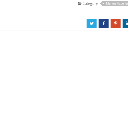
Category
Merkez Haberle
a
b
d