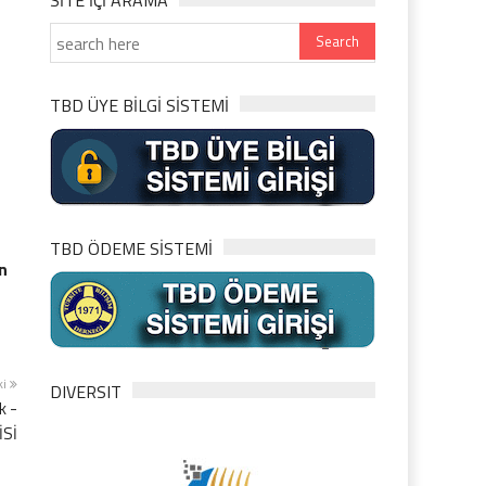
SITE IÇI ARAMA
TBD ÜYE BİLGİ SİSTEMİ
TBD ÖDEME SİSTEMİ
n
ki
DIVERSIT
k -
İSİ