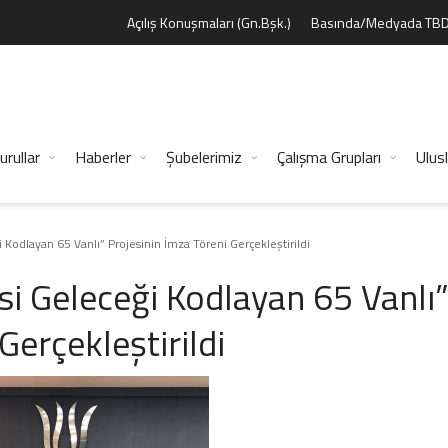
Açılış Konuşmaları (Gn.Bşk.)
Basında/Medyada TB
urullar
Haberler
Şubelerimiz
Çalışma Grupları
Ulusl
i Kodlayan 65 Vanlı” Projesinin İmza Töreni Gerçekleştirildi
esi Geleceği Kodlayan 65 Vanlı
Gerçekleştirildi