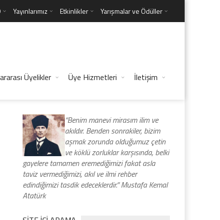
D
Yayınlarımız
Etkinlikler
Yarışmalar ve Ödüller
ararası Üyelikler
Üye Hizmetleri
İletişim
“Benim manevi mirasım ilim ve
akıldır. Benden sonrakiler, bizim
”
aşmak zorunda olduğumuz çetin
ve köklü zorluklar karşısında, belki
gayelere tamamen eremediğimizi fakat asla
taviz vermediğimizi, akıl ve ilmi rehber
edindiğimizi tasdik edeceklerdir.” Mustafa Kemal
Atatürk