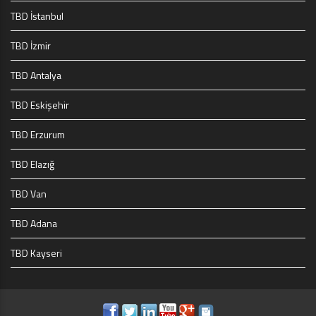
TBD İstanbul
TBD İzmir
TBD Antalya
TBD Eskişehir
TBD Erzurum
TBD Elazığ
TBD Van
TBD Adana
TBD Kayseri