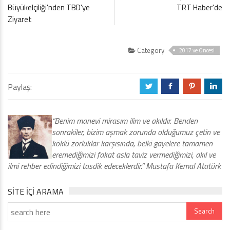
Büyükelçiliği'nden TBD'ye
TRT Haber'de
Ziyaret
Category
2017 ve Öncesi
Paylaş:
a
b
d
j
“Benim manevi mirasım ilim ve akıldır. Benden
sonrakiler, bizim aşmak zorunda olduğumuz çetin ve
köklü zorluklar karşısında, belki gayelere tamamen
eremediğimizi fakat asla taviz vermediğimizi, akıl ve
ilmi rehber edindiğimizi tasdik edeceklerdir.” Mustafa Kemal Atatürk
SITE IÇI ARAMA