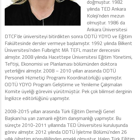
doğmuştur. 1982
yılında TED Ankara
Koleji’nden mezun
olmuştur. 1986 da
Ankara Üniversitesi
DTCF’de üniversiteyi bitirdikten sonra ODTÜ YDYO ve Eğitim
Fakültesinde dersler vermeye başlamıştır. 1992 yılında Bilkent
Üniversitesi’nden Fulbright MA TEFL master derecesini
almıştır. 2008 yılında Hacettepe Üniversitesi Eğitim Yönetimi,
Teftişi, Ekonomisi ve Planlaması bölümünden doktora
yeterliğini almıştır. 2008 – 2010 yılları arasında ODTÜ
Personeli Hizmetiçi Programı Koordinatörlüğü yapmıştır.
ODTÜ YDYO Program Geliştirme ve Yenileme Çalışmaları
Komite üyeliği görevini yürütmüştür. Pek çok bilimsel derginin
İngilizce editörlüğünü yapmıştır.
2008-2015 yılları arasında Türk Eğitim Derneği Genel
Başkanı’na yarı zamanlı eğitim danışmanlığı yapmıştır. Bu
süreçte 2010-2011 yıllarında TED Üniversitesi kuruluşunda
görev almıştır. 2012 yılında ODTÜ İşletme Bölümü’nden 26
yıllık öğretim görevliliğinden emekli olmuştur. Halen Türk Eğitim