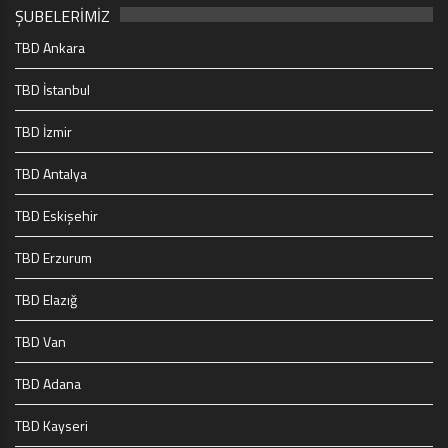
ŞUBELERİMİZ
TBD Ankara
TBD İstanbul
TBD İzmir
TBD Antalya
TBD Eskişehir
TBD Erzurum
TBD Elazığ
TBD Van
TBD Adana
TBD Kayseri