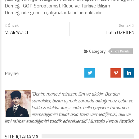
Derneği, GOP Soroptomist Klubü ve Türkiye Bilişim
Derneği’nde gönüllü çalışmalarda bulunmaktadır.
Önceki
Sonraki
M. Ali YAZICI
Lütfi ÖZBİLEN
Category
İcra Kurulu
Paylaş:
a
b
d
j
“Benim manevi mirasım ilim ve akıldır. Benden
sonrakiler, bizim aşmak zorunda olduğumuz çetin ve
köklü zorluklar karşısında, belki gayelere tamamen
eremediğimizi fakat asla taviz vermediğimizi, akıl ve
ilmi rehber edindiğimizi tasdik edeceklerdir.” Mustafa Kemal Atatürk
SITE IÇI ARAMA