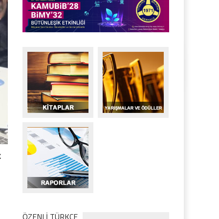
k
ÖZENLİ TÜRKÇE