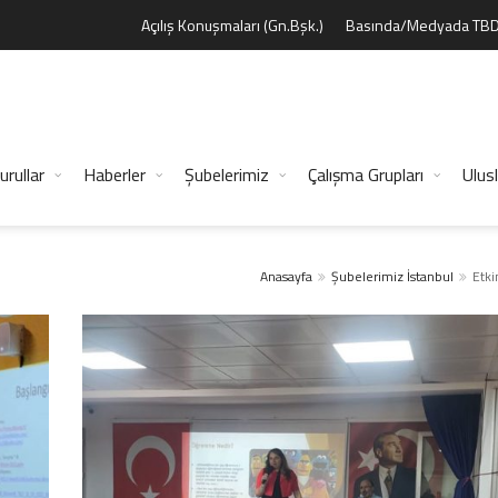
Açılış Konuşmaları (Gn.Bşk.)
Basında/Medyada TB
urullar
Haberler
Şubelerimiz
Çalışma Grupları
Ulusl
Anasayfa
Şubelerimiz
İstanbul
Etki