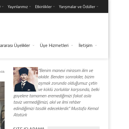
D
Yayınlarımız
Etkinlikler
Yarışmalar ve Ödüller
ararası Üyelikler
Üye Hizmetleri
İletişim
“Benim manevi mirasım ilim ve
nlik
akıldır. Benden sonrakiler, bizim
aşmak zorunda olduğumuz çetin
ve köklü zorluklar karşısında, belki
gayelere tamamen eremediğimizi fakat asla
taviz vermediğimizi, akıl ve ilmi rehber
edindiğimizi tasdik edeceklerdir.” Mustafa Kemal
Atatürk