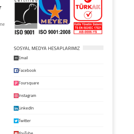
r
ine
SOSYAL MEDYA HESAPLARIMIZ
Email
Facebook
Foursquare
Instagram
LinkedIn
Twitter
YouTube