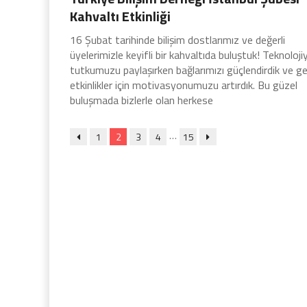
Kahvaltı Etkinliği
16 Şubat tarihinde bilişim dostlarımız ve değerli
üyelerimizle keyifli bir kahvaltıda buluştuk! Teknoloji
tutkumuzu paylaşırken bağlarımızı güçlendirdik ve g
etkinlikler için motivasyonumuzu artırdık. Bu güzel
buluşmada bizlerle olan herkese
…
1
2
3
4
15