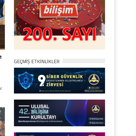
e
GEÇMİŞ ETKİNLİKLER
ar