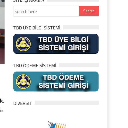
SITE IÇI ARAMA
TBD ÜYE BİLGİ SİSTEMİ
TBD ÖDEME SİSTEMİ
k.
DIVERSIT
şim