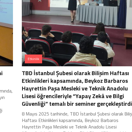
Etkinlik
mi
TBD İstanbul Şubesi olarak Bilişim Haftası
Etkinlikleri kapsamında, Beykoz Barbaros
Hayrettin Paşa Mesleki ve Teknik Anadolu
amında,
Lisesi öğrencileriyle “Yapay Zekâ ve Bilgi
yın
Güvenliği” temalı bir seminer gerçekleştirdi
ği
8 Mayıs 2025 tarihinde, TBD İstanbul Şubesi olarak Bili
Haftası Etkinlikleri kapsamında, Beykoz Barbaros
Hayrettin Paşa Mesleki ve Teknik Anadolu Lisesi