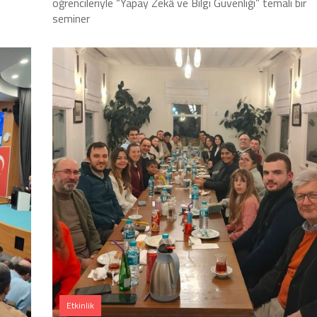
öğrencileriyle “Yapay Zekâ ve Bilgi Güvenliği” temalı bir
seminer
Etkinlik