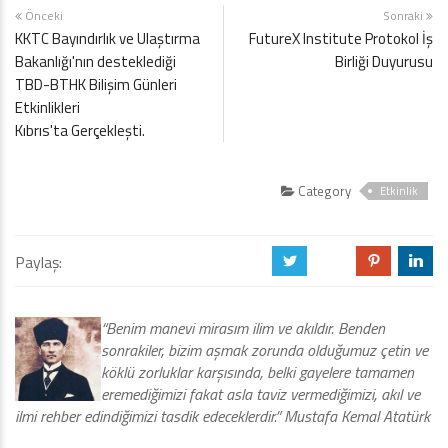
Önceki
Sonraki
KKTC Bayındırlık ve Ulaştırma
FutureX Institute Protokol İş
Bakanlığı'nın desteklediği
Birliği Duyurusu
TBD-BTHK Bilişim Günleri
Etkinlikleri
Kıbrıs'ta Gerçekleşti.
Category
Etkinlik
Paylaş:
a
b
d
j
“Benim manevi mirasım ilim ve akıldır. Benden
sonrakiler, bizim aşmak zorunda olduğumuz çetin ve
köklü zorluklar karşısında, belki gayelere tamamen
eremediğimizi fakat asla taviz vermediğimizi, akıl ve
ilmi rehber edindiğimizi tasdik edeceklerdir.” Mustafa Kemal Atatürk