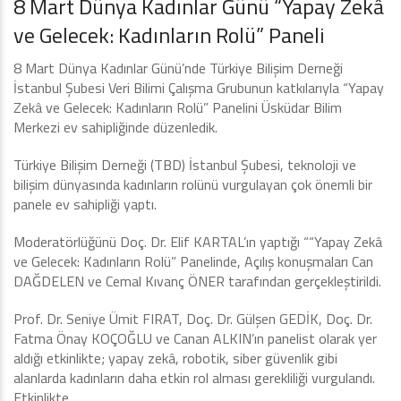
8 Mart Dünya Kadınlar Günü “Yapay Zekâ
ve Gelecek: Kadınların Rolü” Paneli
8 Mart Dünya Kadınlar Günü’nde Türkiye Bilişim Derneği
İstanbul Şubesi Veri Bilimi Çalışma Grubunun katkılarıyla “Yapay
Zekâ ve Gelecek: Kadınların Rolü” Panelini Üsküdar Bilim
Merkezi ev sahipliğinde düzenledik.
Türkiye Bilişim Derneği (TBD) İstanbul Şubesi, teknoloji ve
bilişim dünyasında kadınların rolünü vurgulayan çok önemli bir
panele ev sahipliği yaptı.
Moderatörlüğünü Doç. Dr. Elif KARTAL’ın yaptığı ““Yapay Zekâ
ve Gelecek: Kadınların Rolü” Panelinde, Açılış konuşmaları Can
DAĞDELEN ve Cemal Kıvanç ÖNER tarafından gerçekleştirildi.
Prof. Dr. Seniye Ümit FIRAT, Doç. Dr. Gülşen GEDİK, Doç. Dr.
Fatma Önay KOÇOĞLU ve Canan ALKIN’ın panelist olarak yer
aldığı etkinlikte; yapay zekâ, robotik, siber güvenlik gibi
alanlarda kadınların daha etkin rol alması gerekliliği vurgulandı.
Etkinlikte,