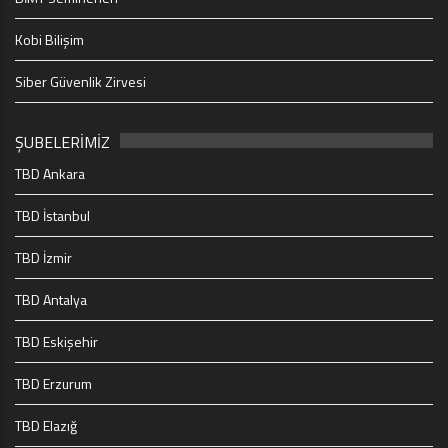
Kobi Bilişim
Siber Güvenlik Zirvesi
ŞUBELERİMİZ
TBD Ankara
TBD İstanbul
TBD İzmir
TBD Antalya
TBD Eskişehir
TBD Erzurum
TBD Elazığ