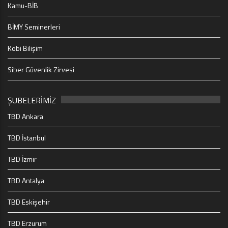
Kamu-BİB
BİMY Seminerleri
Kobi Bilişim
Siber Güvenlik Zirvesi
ŞUBELERİMİZ
TBD Ankara
TBD İstanbul
TBD İzmir
TBD Antalya
TBD Eskişehir
TBD Erzurum