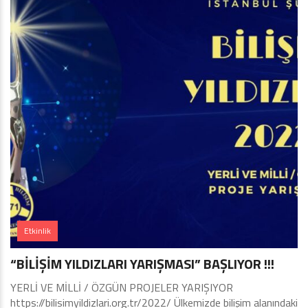
Etkinlik
“BİLİŞİM YILDIZLARI YARIŞMASI” BAŞLIYOR !!!
YERLİ VE MİLLİ / ÖZGÜN PROJELER YARIŞIYOR
https://bilisimyildizlari.org.tr/2022/ Ülkemizde bilişim alanındaki