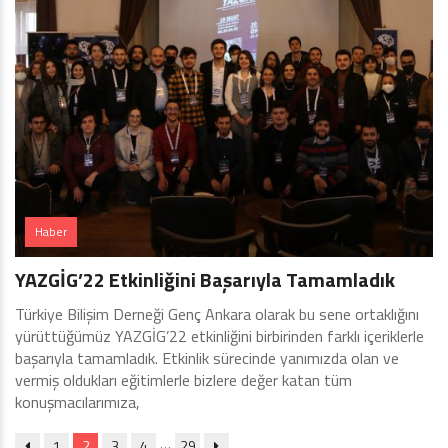
Haber
YAZGİG’22 Etkinliğini Başarıyla Tamamladık
Türkiye Bilişim Derneği Genç Ankara olarak bu sene ortaklığını
yürüttüğümüz YAZGİG’22 etkinliğini birbirinden farklı içeriklerle
başarıyla tamamladık. Etkinlik sürecinde yanımızda olan ve
vermiş oldukları eğitimlerle bizlere değer katan tüm
konuşmacılarımıza,
…
1
2
3
4
29