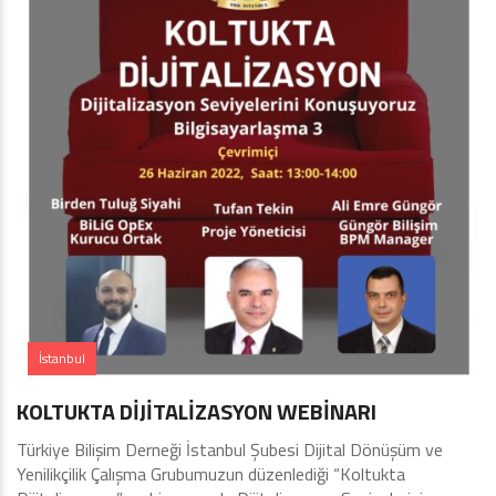
İstanbul
KOLTUKTA DİJİTALİZASYON WEBİNARI
Türkiye Bilişim Derneği İstanbul Şubesi Dijital Dönüşüm ve
Yenilikçilik Çalışma Grubumuzun düzenlediği “Koltukta