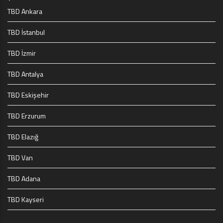
TBD Ankara
TBD İstanbul
TBD İzmir
TBD Antalya
TBD Eskişehir
TBD Erzurum
TBD Elazığ
TBD Van
TBD Adana
TBD Kayseri