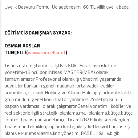
Uyelik Basvuru Formu, Uc adet resim, 60 TL yillik uyelik bedeli
EĞİTİMCİ&DANIŞMAN&YAZAR:
OSMAN ARSLAN
TUNÇELLİ(
www.tuncelli.net
)
Lisans üstü eğitimini İ.Ü.İşl.Fak.İşl.İkt.Enstitüsü işletme
yönetimi-13.ncü dön.ihtisas MASTER(MBA) olarak
tamamlamıştır.Profesyonel olarak iş yönetimi yaşamında
büyük bir bankanın genel müdürlük orta vadeli krediler
sorumlusu,T.Teknik Holding ve Alarko Holding gibi kuruluşlarda
grup müdürü,genel koordinatör yardımcısı,Yönetim Kurulu
başkan yardımcısı olarak çalışmıştır.Genel yönetim , kobi’ler ve
reel sektörle ilgili stratejik planlama,mali planlama,bütçe,bütçe
kontrol,finansman yönetimi,e-ticaret/B2B,kobi sorunları,ileri
finansman teknikleri,toplam kalite,aile şirketleri,yol haritası/iş
planı ve kurumsallaşma,kriz yönetimi,BASEL II&III v.b.gibi