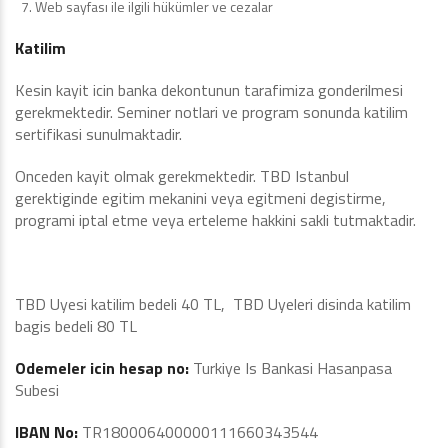
Web sayfası ile ilgili hükümler ve cezalar
Katilim
Kesin kayit icin banka dekontunun tarafimiza gonderilmesi
gerekmektedir. Seminer notlari ve program sonunda katilim
sertifikasi sunulmaktadir.
Onceden kayit olmak gerekmektedir. TBD Istanbul
gerektiginde egitim mekanini veya egitmeni degistirme,
programi iptal etme veya erteleme hakkini sakli tutmaktadir.
TBD Uyesi katilim bedeli 40 TL, TBD Uyeleri disinda katilim
bagis bedeli 80 TL
Odemeler icin hesap no:
Turkiye Is Bankasi Hasanpasa
Subesi
IBAN No:
TR180006400000111660343544