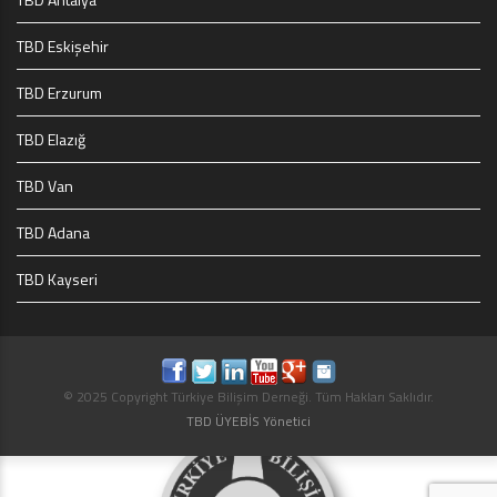
TBD Eskişehir
TBD Erzurum
TBD Elazığ
TBD Van
TBD Adana
TBD Kayseri
© 2025 Copyright Türkiye Bilişim Derneği. Tüm Hakları Saklıdır.
TBD ÜYEBİS Yönetici