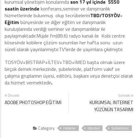
kurumsal yönetişim konularında
son 17 yıl
içinde 5550
saatin üzerinde
konferans,seminer ve danışmanlık
hizmetlerinde bulunmuş olup tecrübelerini
TBD/TOSYÖV-
Eğitim
bünyesinde ve diğer eğitim ve danışmanlık
kuruluşlarında verdiği seminer ve danışmanlıklar ile
paylaşmaktadır.Müjde fm(89.6) radyo kanalı ile Kobi centre
kösesinde kobilere çözüm sunumları her hafta sonu uzun
süreli olarak yayınlanmıştır.TV’lerde de yayımlara çıkılmıştır.
TOSYÖV+BİSTRAP+İLTEV+TBD+İMED başta olmak üzere
birçok dernek merkezinde, şubelerinde, platform vakıf ve
çalışma gruplarının üyesi, editörü, başkanı veya denetçisi olarak
da hizmet vermektedir
.
Önceki
Sonraki
ADOBE PHOTOSHOP EĞİTİMİ
KURUMSAL İNTERNET
YÜZÜNÜN TASARIMI
Category
Haberler
İstanbul
Şubelerimiz