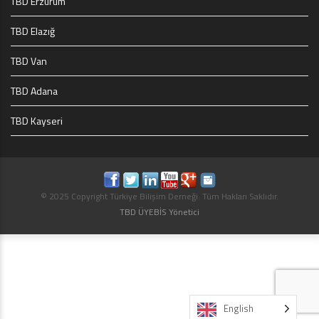
TBD Erzurum
TBD Elazığ
TBD Van
TBD Adana
TBD Kayseri
© 2025 Copyright Türkiye Bilişim Derneği. Tüm Hakları Saklıdır.
TBD ÜYEBİS Yönetici
English