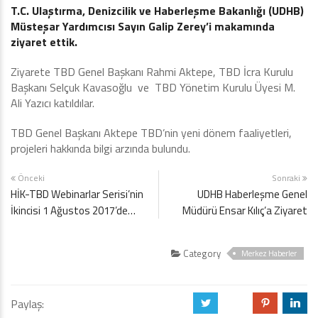
T.C. Ulaştırma, Denizcilik ve Haberleşme Bakanlığı (UDHB)
Müsteşar Yardımcısı Sayın Galip Zerey’i makamında
ziyaret ettik.
Ziyarete TBD Genel Başkanı Rahmi Aktepe, TBD İcra Kurulu
Başkanı Selçuk Kavasoğlu ve TBD Yönetim Kurulu Üyesi M.
Ali Yazıcı katıldılar.
TBD Genel Başkanı Aktepe TBD’nin yeni dönem faaliyetleri,
projeleri hakkında bilgi arzında bulundu.
Önceki
Sonraki
HİK-TBD Webinarlar Serisi’nin
UDHB Haberleşme Genel
İkincisi 1 Ağustos 2017’de…
Müdürü Ensar Kılıç’a Ziyaret
Category
Merkez Haberler
Paylaş:
a
b
d
j