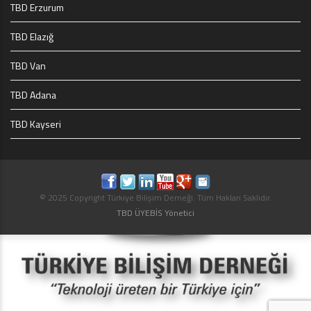
TBD Erzurum
TBD Elazığ
TBD Van
TBD Adana
TBD Kayseri
© 2025 Copyright Türkiye Bilişim Derneği. Tüm Hakları Saklıdır.
TBD ÜYEBİS Yönetici