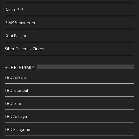
Kamu-BİB
BİMY Seminerleri
Kobi Bilişim
Siber Güvenlik Zirvesi
ŞUBELERİMİZ
TBD Ankara
TBD İstanbul
TBD İzmir
TBD Antalya
TBD Eskişehir