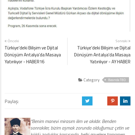
Önceki
Sonraki
Türkiye'deki Bilişim ve Dijital
Türkiye'deki Bilişim ve Dijital
Dönüşüm Antalya'da Masaya
Dönüşüm Antalya'da Masaya
Yatırılıyor - HABER16
Yatırılıyor - AY HABER
Category
Basında TBD
Paylaş:
a
b
d
j
“Benim manevi mirasım ilim ve akıldır. Benden
sonrakiler, bizim aşmak zorunda olduğumuz çetin ve
köklü zorluklar karşısında, belki gayelere tamamen