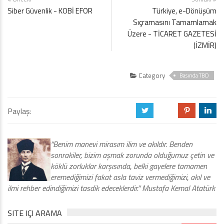
Siber Güvenlik - KOBİ EFOR
Türkiye, e-Dönüşüm
Sıçramasını Tamamlamak
Üzere - TİCARET GAZETESİ
(İZMİR)
Category
Basında TBD
Paylaş:
a
b
d
j
“Benim manevi mirasım ilim ve akıldır. Benden
sonrakiler, bizim aşmak zorunda olduğumuz çetin ve
köklü zorluklar karşısında, belki gayelere tamamen
eremediğimizi fakat asla taviz vermediğimizi, akıl ve
ilmi rehber edindiğimizi tasdik edeceklerdir.” Mustafa Kemal Atatürk
SITE IÇI ARAMA