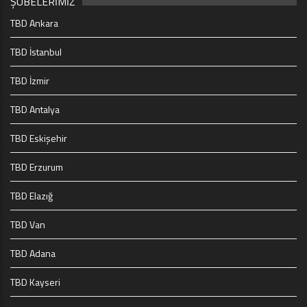
ŞUBELERİMİZ
TBD Ankara
TBD İstanbul
TBD İzmir
TBD Antalya
TBD Eskişehir
TBD Erzurum
TBD Elazığ
TBD Van
TBD Adana
TBD Kayseri