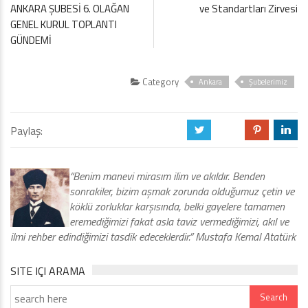
ANKARA ŞUBESİ 6. OLAĞAN
ve Standartları Zirvesi
GENEL KURUL TOPLANTI
GÜNDEMİ
Category
Ankara
Şubelerimiz
Paylaş:
a
b
d
j
“Benim manevi mirasım ilim ve akıldır. Benden
sonrakiler, bizim aşmak zorunda olduğumuz çetin ve
köklü zorluklar karşısında, belki gayelere tamamen
eremediğimizi fakat asla taviz vermediğimizi, akıl ve
ilmi rehber edindiğimizi tasdik edeceklerdir.” Mustafa Kemal Atatürk
SITE IÇI ARAMA