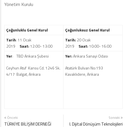
Yönetim Kurulu
Çoğunluklu Genel Kurul
Çoğunluksuz Genel Kurul
Tarih
: 11 Ocak
Tarih:
20 Ocak
2019
Saat:
12:00- 13:00
2019
Saat:
10:00- 16:00
Yer
: TBD Ankara Şubesi
Yer:
Ankara Sanayi Odası
Ceyhun Atuf Kansu Cd. 1246 Sk.
Atatürk Bulvarı No:193
4/17 Balgat, Ankara
Kavaklıdere, Ankara
Önceki
Sonraki
TÜRKİYE BİLİŞİM DERNEĞİ
I. Dijital Dönüşüm Teknolojileri