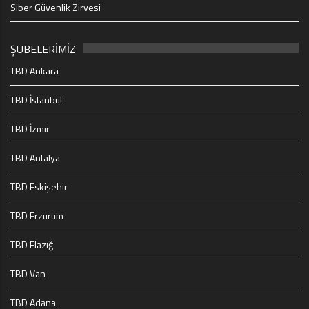
Siber Güvenlik Zirvesi
ŞUBELERİMİZ
TBD Ankara
TBD İstanbul
TBD İzmir
TBD Antalya
TBD Eskişehir
TBD Erzurum
TBD Elazığ
TBD Van
TBD Adana