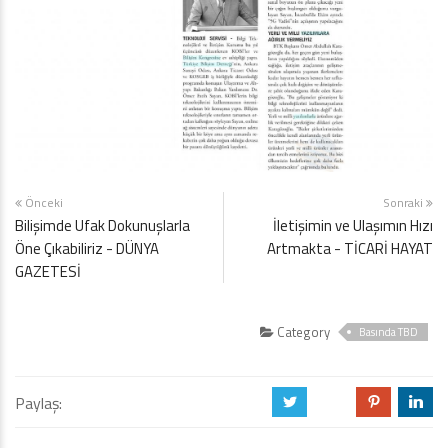
Önceki
Sonraki
Bilişimde Ufak Dokunuşlarla
İletişimin ve Ulaşımın Hızı
Öne Çıkabiliriz - DÜNYA
Artmakta - TİCARİ HAYAT
GAZETESİ
Category
Basında TBD
Paylaş:
a
b
d
j