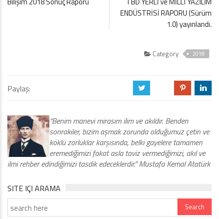
Bilişim 2018 Sonuç Raporu
TBD YERLİ ve MİLLİ YAZILIM
ENDÜSTRİSİ RAPORU (Sürüm
1.0) yayınlandı.
Category
2018
Paylaş:
a
b
d
j
“Benim manevi mirasım ilim ve akıldır. Benden
sonrakiler, bizim aşmak zorunda olduğumuz çetin ve
köklü zorluklar karşısında, belki gayelere tamamen
eremediğimizi fakat asla taviz vermediğimizi, akıl ve
ilmi rehber edindiğimizi tasdik edeceklerdir.” Mustafa Kemal Atatürk
SITE IÇI ARAMA