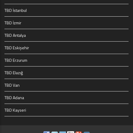
TBD İstanbul
TBD İzmir
TBD Antalya
TBD Eskişehir
TBD Erzurum
TBD Elazığ
TBD Van
TBD Adana
TBD Kayseri