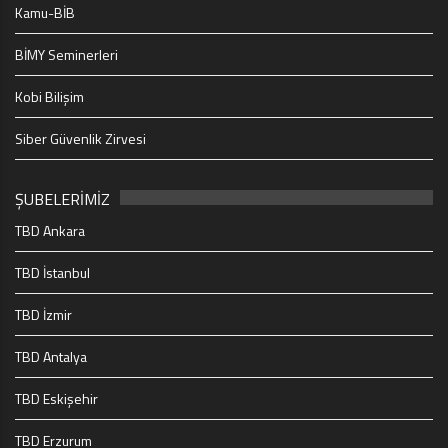
Kamu-BİB
BİMY Seminerleri
Kobi Bilişim
Siber Güvenlik Zirvesi
ŞUBELERİMİZ
TBD Ankara
TBD İstanbul
TBD İzmir
TBD Antalya
TBD Eskişehir
TBD Erzurum