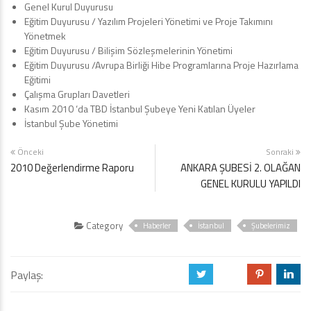
Genel Kurul Duyurusu
Eğitim Duyurusu / Yazılım Projeleri Yönetimi ve Proje Takımını
Yönetmek
Eğitim Duyurusu / Bilişim Sözleşmelerinin Yönetimi
Eğitim Duyurusu /Avrupa Birliği Hibe Programlarına Proje Hazırlama
Eğitimi
Çalışma Grupları Davetleri
Kasım 2010 ‘da TBD İstanbul Şubeye Yeni Katılan Üyeler
İstanbul Şube Yönetimi
Önceki
Sonraki
2010 Değerlendirme Raporu
ANKARA ŞUBESİ 2. OLAĞAN
GENEL KURULU YAPILDI
Category
Haberler
İstanbul
Şubelerimiz
Paylaş:
a
b
d
j