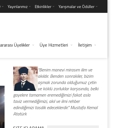
D
Yayınlarımız
Etkinlikler
Yarışmalar ve Ödüller
ararası Üyelikler
Üye Hizmetleri
İletişim
“Benim manevi mirasım ilim ve
akıldır. Benden sonrakiler, bizim
aşmak zorunda olduğumuz çetin
ve köklü zorluklar karşısında, belki
gayelere tamamen eremediğimizi fakat asla
taviz vermediğimizi, akıl ve ilmi rehber
edindiğimizi tasdik edeceklerdir.” Mustafa Kemal
Atatürk