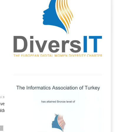
ki
 ve
ldı
r