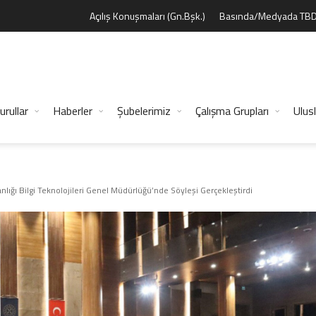
Açılış Konuşmaları (Gn.Bşk.)
Basında/Medyada TB
urullar
Haberler
Şubelerimiz
Çalışma Grupları
Ulusl
ığı Bilgi Teknolojileri Genel Müdürlüğü’nde Söyleşi Gerçekleştirdi