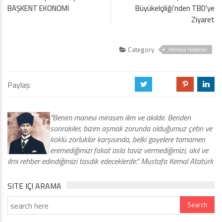
BAŞKENT EKONOMİ
Büyükelçiliği'nden TBD'ye
Ziyaret
Category
Merkez Haberler
Paylaş:
a
b
d
j
“Benim manevi mirasım ilim ve akıldır. Benden
sonrakiler, bizim aşmak zorunda olduğumuz çetin ve
köklü zorluklar karşısında, belki gayelere tamamen
eremediğimizi fakat asla taviz vermediğimizi, akıl ve
ilmi rehber edindiğimizi tasdik edeceklerdir.” Mustafa Kemal Atatürk
SITE IÇI ARAMA