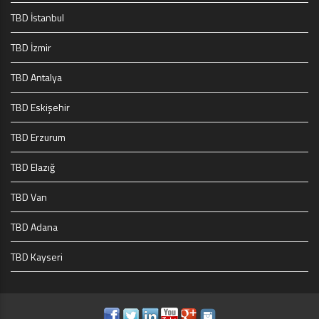
TBD İstanbul
TBD İzmir
TBD Antalya
TBD Eskişehir
TBD Erzurum
TBD Elazığ
TBD Van
TBD Adana
TBD Kayseri