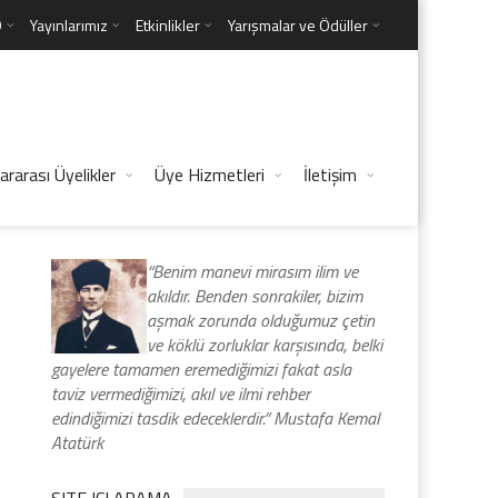
D
Yayınlarımız
Etkinlikler
Yarışmalar ve Ödüller
ararası Üyelikler
Üye Hizmetleri
İletişim
“Benim manevi mirasım ilim ve
akıldır. Benden sonrakiler, bizim
aşmak zorunda olduğumuz çetin
ve köklü zorluklar karşısında, belki
gayelere tamamen eremediğimizi fakat asla
taviz vermediğimizi, akıl ve ilmi rehber
edindiğimizi tasdik edeceklerdir.” Mustafa Kemal
Atatürk