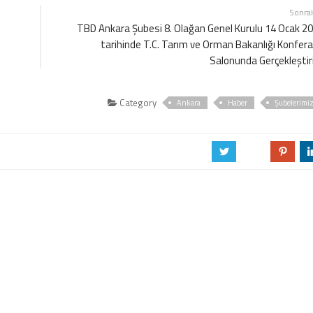
Sonra
TBD Ankara Şubesi 8. Olağan Genel Kurulu 14 Ocak 2
tarihinde T.C. Tarım ve Orman Bakanlığı Konfer
Salonunda Gerçekleştiri
Category
Ankara
Haber
Şubelerimi
a
b
d