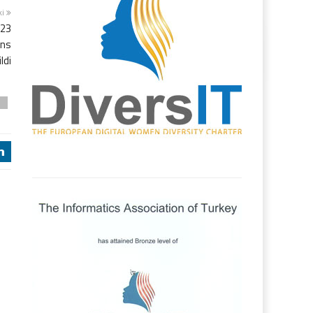
ki
023
ans
ldi
z
j