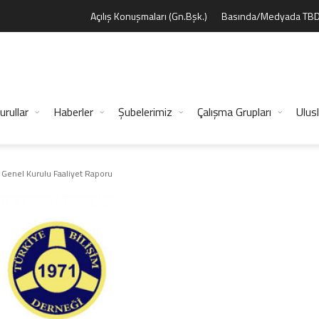
Açılış Konuşmaları (Gn.Bşk.)
Basında/Medyada TB
urullar
Haberler
Şubelerimiz
Çalışma Grupları
Ulusl
Genel Kurulu Faaliyet Raporu