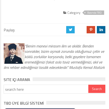
Category
Basında TBD
Paylaş:
a
b
d
j
“Benim manevi mirasım ilim ve akıldır. Benden
sonrakiler, bizim aşmak zorunda olduğumuz çetin ve
köklü zorluklar karşısında, belki gayelere tamamen
eremediğimizi fakat asla taviz vermediğimizi, akıl ve
ilmi rehber edindiğimizi tasdik edeceklerdir.” Mustafa Kemal Atatürk
SITE IÇI ARAMA
TBD ÜYE BİLGİ SİSTEMİ