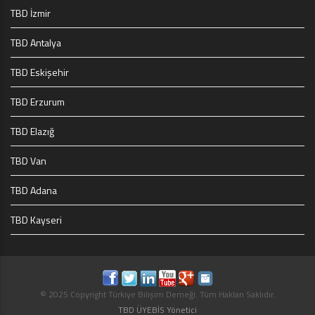
TBD İzmir
TBD Antalya
TBD Eskişehir
TBD Erzurum
TBD Elazığ
TBD Van
TBD Adana
TBD Kayseri
© 2025 Copyright Türkiye Bilişim Derneği. Tüm Hakları Saklıdır.
TBD ÜYEBİS Yönetici