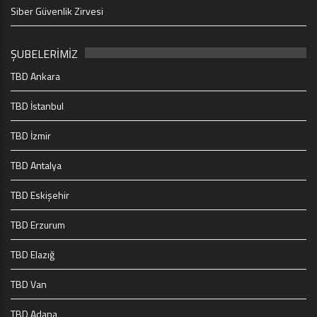
Siber Güvenlik Zirvesi
ŞUBELERİMİZ
TBD Ankara
TBD İstanbul
TBD İzmir
TBD Antalya
TBD Eskişehir
TBD Erzurum
TBD Elazığ
TBD Van
TBD Adana