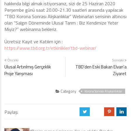
hakkında bilgi almak istiyorsanız, sizi de 25 Haziran 2020
Perşembe günü saat 20.00-21.30 saatleri arasında yapılacak
“TBD Korona Sonrası Alışkanlıklar” Webinarları serisinin altıncısı
olan “Salgın Döneminde Ulusal Tarım : Biz Kendimize Yeter
Miyiz?” webinarına bekleriz.
Ücretsiz Kayıt ve Katılım için :
https://www.tbd.org.tr/etkinlikler/tbd-webinar/
Önceki
Sonraki
Ulusal Artırılmış Gerçeklik
TBD'den Eski Bakan Elvan'a
Proje Yarışması
Ziyaret
Category
Korona Sonrası Alışkanlıklar
Paylaş:
a
b
d
j