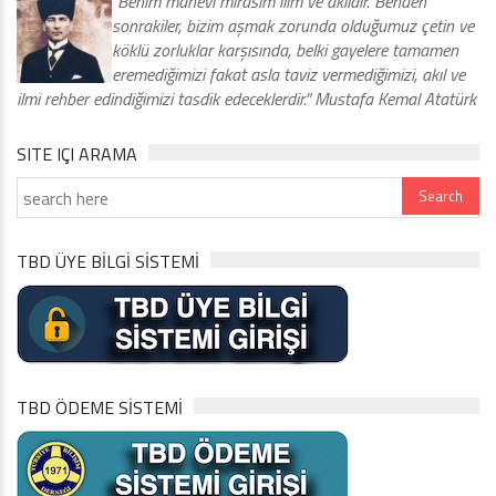
“Benim manevi mirasım ilim ve akıldır. Benden
sonrakiler, bizim aşmak zorunda olduğumuz çetin ve
köklü zorluklar karşısında, belki gayelere tamamen
eremediğimizi fakat asla taviz vermediğimizi, akıl ve
ilmi rehber edindiğimizi tasdik edeceklerdir.” Mustafa Kemal Atatürk
SITE IÇI ARAMA
TBD ÜYE BİLGİ SİSTEMİ
TBD ÖDEME SİSTEMİ