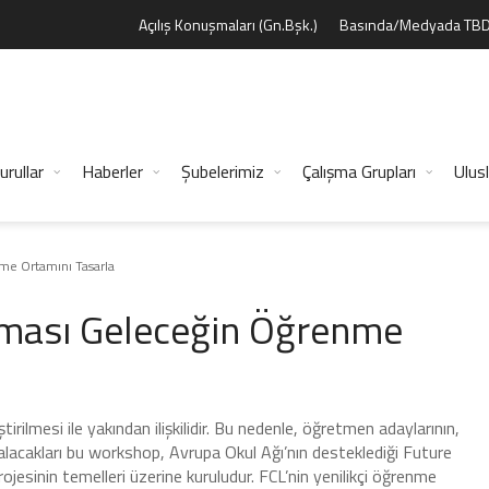
Açılış Konuşmaları (Gn.Bşk.)
Basında/Medyada TB
urullar
Haberler
Şubelerimiz
Çalışma Grupları
Ulusl
me Ortamını Tasarla
şması Geleceğin Öğrenme
tirilmesi ile yakından ilişkilidir. Bu nedenle, öğretmen adaylarının,
er alacakları bu workshop, Avrupa Okul Ağı’nın desteklediği Future
jesinin temelleri üzerine kuruludur. FCL’nin yenilikçi öğrenme