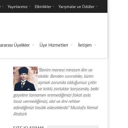
D
Yayınlarımız
Etkinlikler
Yarışmalar ve Ödüller
ararası Üyelikler
Üye Hizmetleri
İletişim
“Benim manevi mirasım ilim ve
akıldır. Benden sonrakiler, bizim
aşmak zorunda olduğumuz çetin
ve köklü zorluklar karşısında, belki
gayelere tamamen eremediğimizi fakat asla
taviz vermediğimizi, akıl ve ilmi rehber
edindiğimizi tasdik edeceklerdir.” Mustafa Kemal
Atatürk