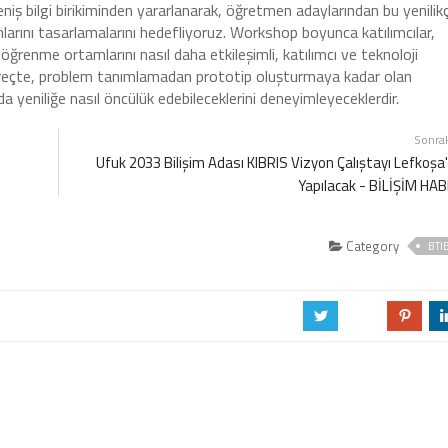
eniş bilgi birikiminden yararlanarak, öğretmen adaylarından bu yenilikç
rını tasarlamalarını hedefliyoruz. Workshop boyunca katılımcılar,
ğrenme ortamlarını nasıl daha etkileşimli, katılımcı ve teknoloji
süreçte, problem tanımlamadan prototip oluşturmaya kadar olan
a yeniliğe nasıl öncülük edebileceklerini deneyimleyeceklerdir.
Sonra
Ufuk 2033 Bilişim Adası KIBRIS Vizyon Çalıştayı Lefkoşa
Yapılacak - BİLİŞİM HA
Category
BTI
a
b
d