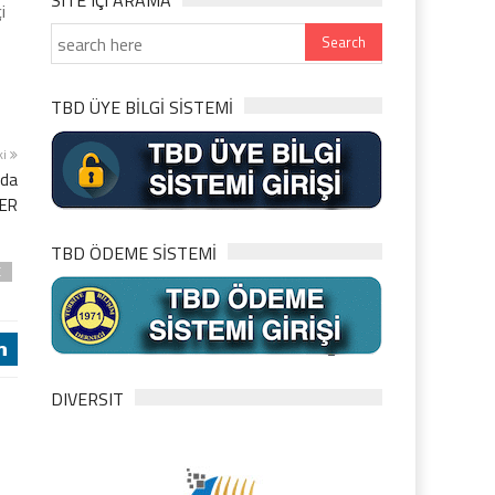
SITE IÇI ARAMA
i
TBD ÜYE BİLGİ SİSTEMİ
ki
'da
BER
TBD ÖDEME SİSTEMİ
E
j
DIVERSIT