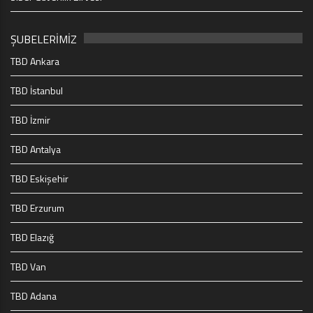
ŞUBELERİMİZ
TBD Ankara
TBD İstanbul
TBD İzmir
TBD Antalya
TBD Eskişehir
TBD Erzurum
TBD Elazığ
TBD Van
TBD Adana