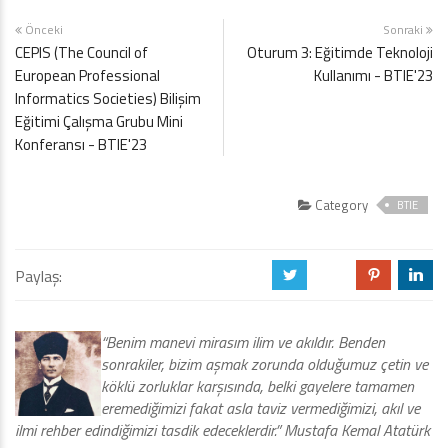
Önceki
Sonraki
CEPIS (The Council of
Oturum 3: Eğitimde Teknoloji
European Professional
Kullanımı - BTIE'23
Informatics Societies) Bilişim
Eğitimi Çalışma Grubu Mini
Konferansı - BTIE'23
Category
BTIE
Paylaş:
a
b
d
j
“Benim manevi mirasım ilim ve akıldır. Benden
sonrakiler, bizim aşmak zorunda olduğumuz çetin ve
köklü zorluklar karşısında, belki gayelere tamamen
eremediğimizi fakat asla taviz vermediğimizi, akıl ve
ilmi rehber edindiğimizi tasdik edeceklerdir.” Mustafa Kemal Atatürk