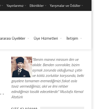
D
Yayınlarımız
Etkinlikler
Yarışmalar ve Ödüller
ararası Üyelikler
Üye Hizmetleri
İletişim
“Benim manevi mirasım ilim ve
akıldır. Benden sonrakiler, bizim
aşmak zorunda olduğumuz çetin
ve köklü zorluklar karşısında, belki
gayelere tamamen eremediğimizi fakat asla
taviz vermediğimizi, akıl ve ilmi rehber
edindiğimizi tasdik edeceklerdir.” Mustafa Kemal
Atatürk