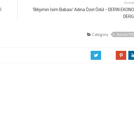
Sonra
İ
'Bilişimin İsim Babası' Adına Özel Ödül - DERİN EKON
DERG
Category
Basında TB
a
b
d