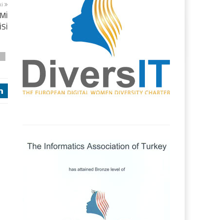
ki
OMİ
İSİ
D
j