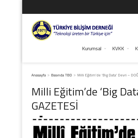
Kurumsal
KVKK
K
Anasayfa
Basında TBD
Milli Eğitim’de ‘Big Data’ Devri – 
Milli Eğitim’de ‘Big D
GAZETESİ