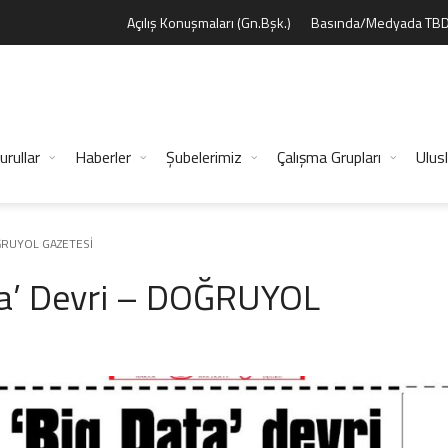
Açılış Konuşmaları (Gn.Bşk.)
Basında/Medyada TB
urullar
Haberler
Şubelerimiz
Çalışma Grupları
Ulusl
DOĞRUYOL GAZETESİ
ata’ Devri – DOĞRUYOL