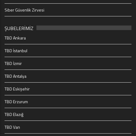
Siber Güvenlik Zirvesi
ŞUBELERİMİZ
TBD Ankara
TBD İstanbul
TBD İzmir
TBD Antalya
TBD Eskişehir
TBD Erzurum
TBD Elazığ
TBD Van