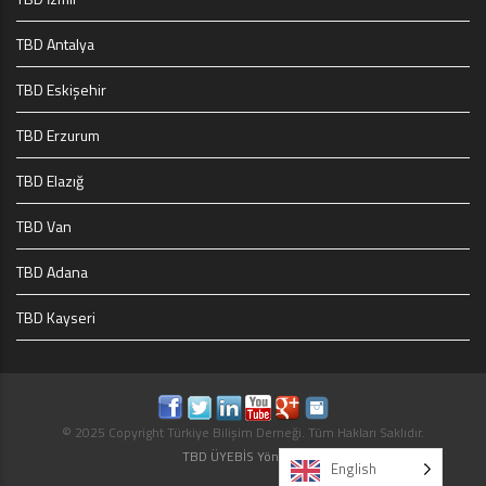
TBD Antalya
TBD Eskişehir
TBD Erzurum
TBD Elazığ
TBD Van
TBD Adana
TBD Kayseri
© 2025 Copyright Türkiye Bilişim Derneği. Tüm Hakları Saklıdır.
TBD ÜYEBİS Yönetici
English