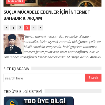
Kitaplarımız
SUÇLA MÜCADELE EDENLER İÇİN İNTERNET
BAHADIR K. AKÇAM
1
2
3
4
“Benim manevi mirasım ilim ve akıldır. Benden
sonrakiler, bizim aşmak zorunda olduğumuz çetin ve
köklü zorluklar karşısında, belki gayelere tamamen
eremediğimizi fakat asla taviz vermediğimizi, akıl ve
ilmi rehber edindiğimizi tasdik edeceklerdir.” Mustafa Kemal Atatürk
SITE IÇI ARAMA
TBD ÜYE BİLGİ SİSTEMİ