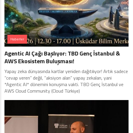
Haberler
Agentic AI Çağı Başlıyor: TBD Genç İstanbul &
AWS Ekosistem Buluşması!
Yapay zeka dünyasında kartlar yeniden dağıtılıyor! Artık sadece
“cevap veren” değil, “aksiyon alan” yapay zekaları, yani
*Agentic AI* dönemini konuşma vakti. TBD Genç İstanbul ve
AWS Cloud Community (Cloud Türkiye)