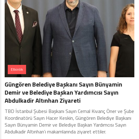
Etkinlik
Güngören Belediye Başkanı Sayın Bünyamin
Demir ve Belediye Başkan Yardımcısı Sayın
Abdulkadir Altınhan Ziyareti
TBD İstanbul Şubesi Başkanı Sayın Cemal Kıvanç Öner ve Şube
Koordinatörü Sayın Hacer Keskin, Güngören Belediye Başkanı
Sayın Bünyamin Demir ve Belediye Başkan Yardımcısı Sayın
Abdulkadir Altınhan’ı makamlarında ziyaret ettiler.