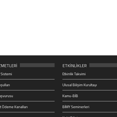
ZMETLERİ
ETKİNLİKLER
 Sistemi
Etkinlik Takvimi
şulları
Ulusal Bilişim Kurultayı
aşvurusu
Kamu-BİB
t Ödeme Kanalları
BİMY Seminerleri