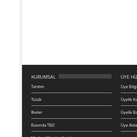
KURUMSAL
ÜYE Hİ
Tanıtım
Üye Bilgi
Tüzük
Üyelik Ko
İlkeler
Üyelik B
Basında TBD
Üye Aida