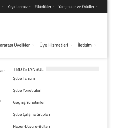
D
Yayınlarımız
Etkinlikler
Yarışmalar ve Ödüller
ararası Üyelikler
Üye Hizmetleri
İletişim
TBD İSTANBUL
ılar
Şube Tanıtım
Şube Yöneticileri
ı
Geçmiş Yönetimler
Şube Çalışma Grupları
Haber-Duyuru-Bülten