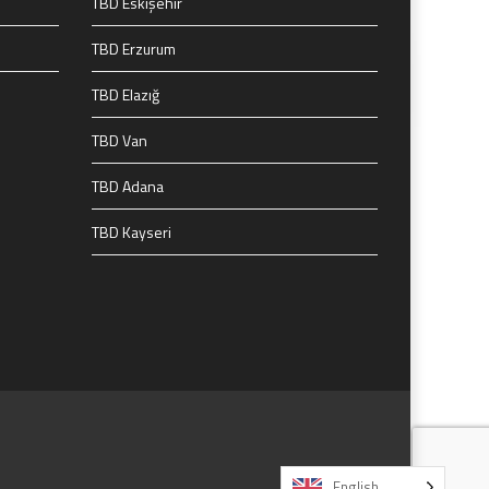
TBD Eskişehir
TBD Erzurum
TBD Elazığ
TBD Van
TBD Adana
TBD Kayseri
English