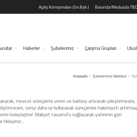
Açılış Konuşmaları (Gn.Bşk.)
Basında/Medyada TB
urullar
Haberler
Şubelerimiz
Çalışma Grupları
Ulusl
Anasayfa
Şubelerimiz
İstanbul
Yaz
lanarak, mevcut süreçlerini verim ve kaliteyi artırarak iyileştirmesini,
liştirmesini, veriyi daha iyi kullanarak süreçlerine hakimiyeti artırmay
şlerini kolaylaştırır. Maliyet tasarrufu sağlayarak yatırımın geri
a tıklayınız…