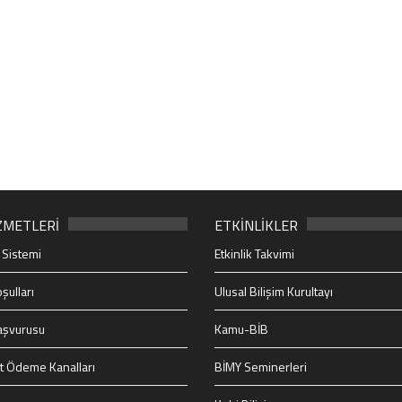
ZMETLERİ
ETKİNLİKLER
 Sistemi
Etkinlik Takvimi
şulları
Ulusal Bilişim Kurultayı
aşvurusu
Kamu-BİB
t Ödeme Kanalları
BİMY Seminerleri