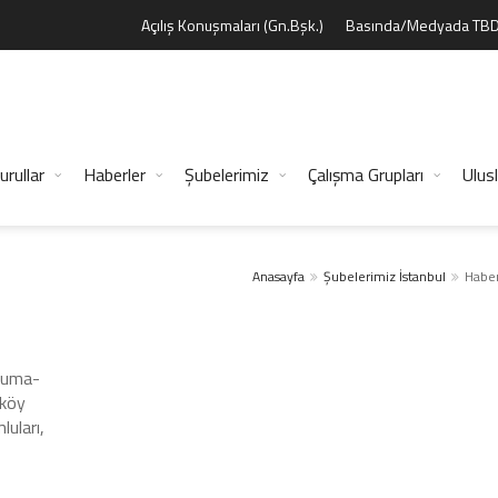
Açılış Konuşmaları (Gn.Bşk.)
Basında/Medyada TB
urullar
Haberler
Şubelerimiz
Çalışma Grupları
Ulusl
Anasayfa
Şubelerimiz
İstanbul
Haber
Cuma-
dıköy
luları,