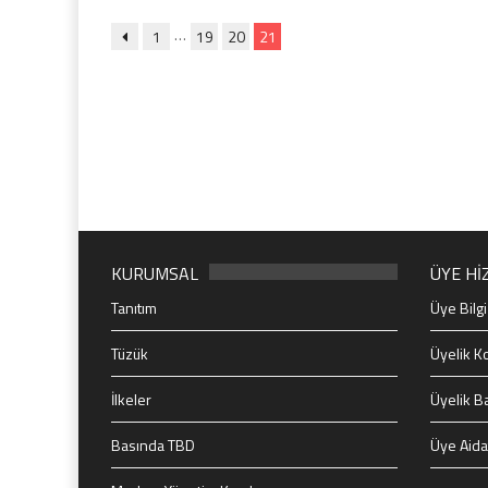
…
1
19
20
21
KURUMSAL
ÜYE Hİ
Tanıtım
Üye Bilgi
Tüzük
Üyelik Ko
İlkeler
Üyelik B
Basında TBD
Üye Aida