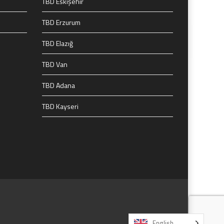
TBD Eskişehir
TBD Erzurum
TBD Elazığ
TBD Van
TBD Adana
TBD Kayseri
English