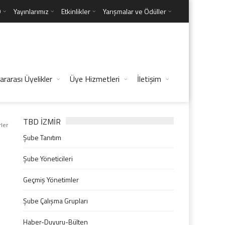
D
Yayınlarımız
Etkinlikler
Yarışmalar ve Ödüller
ararası Üyelikler
Üye Hizmetleri
İletişim
TBD İZMİR
ler
Şube Tanıtım
Şube Yöneticileri
Geçmiş Yönetimler
Şube Çalışma Grupları
Haber-Duyuru-Bülten