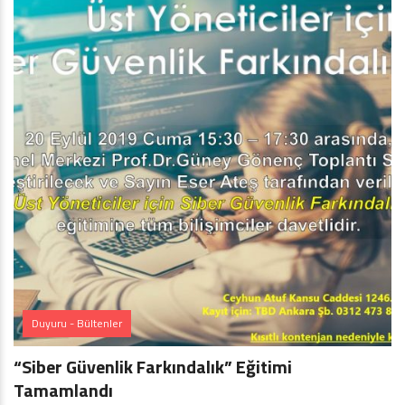
Duyuru - Bültenler
“Siber Güvenlik Farkındalık” Eğitimi
Tamamlandı