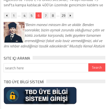
sınıfta kampa katılacak 400’ün üzerinde gencimizin katılımı ve
…
…
1
4
5
6
7
8
29
“Benim manevi mirasım ilim ve akıldır. Benden
sonrakiler, bizim aşmak zorunda olduğumuz çetin ve
köklü zorluklar karşısında, belki gayelere tamamen
eremediğimizi fakat asla taviz vermediğimizi, akıl ve
ilmi rehber edindiğimizi tasdik edeceklerdir.” Mustafa Kemal Atatürk
SITE IÇI ARAMA
TBD ÜYE BİLGİ SİSTEMİ