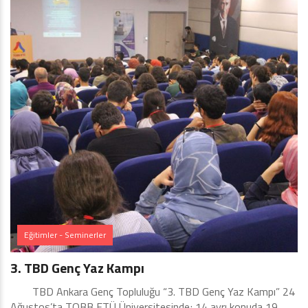
Eğitimler - Seminerler
3. TBD Genç Yaz Kampı
TBD Ankara Genç Topluluğu “3. TBD Genç Yaz Kampı” 24
Ağustos’ta TOBB ETÜ Üniversitesinde; 14 ayrı konuda 19