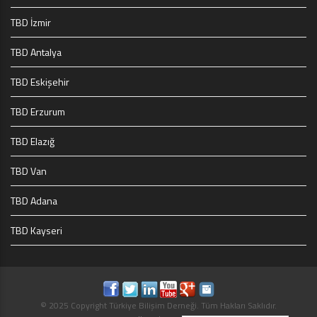
TBD İzmir
TBD Antalya
TBD Eskişehir
TBD Erzurum
TBD Elazığ
TBD Van
TBD Adana
TBD Kayseri
© 2025 Copyright Türkiye Bilişim Derneği. Tüm Hakları Saklıdır.