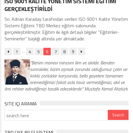
ISO 9001 KALİTE YÖNETİM SİSTEMİ EĞİTİMİ
GERÇEKLEŞTİRİLDİ
Sn. Adnan Karadaş tarafından verilen ISO 9001 Kalite Yönetim
Sistemi Eğitimi TBD Merkez eğitim salonunda
gerçekleştirilmiştir. Eğitim ile ilgili detaylı bilgiler “Eğitimler-
Seminerler” başlığı altında yer almaktadır.
…
1
4
5
6
7
8
9
“Benim manevi mirasım ilim ve akıldır. Benden
sonrakiler, bizim aşmak zorunda olduğumuz çetin ve
köklü zorluklar karşısında, belki gayelere tamamen
eremediğimizi fakat asla taviz vermediğimizi, akıl ve
ilmi rehber edindiğimizi tasdik edeceklerdir.” Mustafa Kemal Atatürk
SITE IÇI ARAMA
TBD ÜYE BİLGİ SİSTEMİ