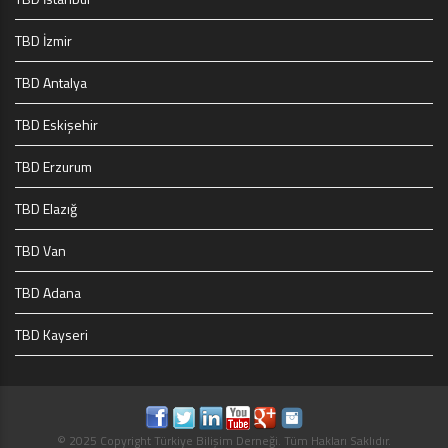
TBD İzmir
TBD Antalya
TBD Eskişehir
TBD Erzurum
TBD Elazığ
TBD Van
TBD Adana
TBD Kayseri
© 2025 Copyright Türkiye Bilişim Derneği. Tüm Hakları Saklıdır.