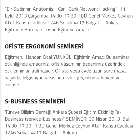
“Bir Saldırının Anatomisi; Canlı Canlı Network Hacking” 11
Eylül 2013 Çarşamba 14:30-17:30 TBD Genel Merkez Ceyhun
Atuf Kansu Caddesi 1246 Sokak 4/17 Balgat – Ankara
Eğitmen: Batuhan Tosun Eğitimin Amacı
Eğitimler - Seminerler
OFİSTE ERGONOMİ SEMİNERİ
Eğitmen: Handan Öcal YÜNKÜL Eğitimin Amacı Bu seminer
etkinliğinde amacımız, ofis yaşamının bedenimiz üzerindeki
etkilerinin anlatılmasıdır. Ofiste veya evde uzun süre masa
başında, bilgisayar karşısında vakit geçirilmesi, klavye ve
mouse
Ankara
S-BUSINESS SEMİNERİ
Türkiye Bilişim Derneği Ankara Şubesi Eğitim Etkinliği “s-
Business (service-business)” SEMİNERİ 30 Nisan 2013 Salı
14:30-17:30 TBD Genel Merkez Ceyhun Atuf Kansu Caddesi
1246 Sokak 4/17 Balgat – Ankara
Eğitimler - Seminerler