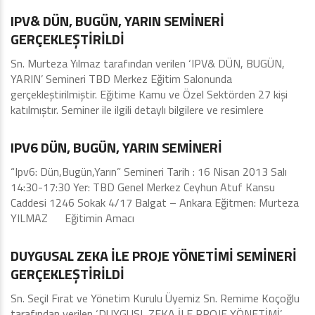
IPV& DÜN, BUGÜN, YARIN SEMİNERİ
GERÇEKLEŞTİRİLDİ
Sn. Murteza Yılmaz tarafından verilen ‘IPV& DÜN, BUGÜN,
YARIN’ Semineri TBD Merkez Eğitim Salonunda
gerçekleştirilmiştir. Eğitime Kamu ve Özel Sektörden 27 kişi
katılmıştır. Seminer ile ilgili detaylı bilgilere ve resimlere
Eğitimler - Seminerler
IPV6 DÜN, BUGÜN, YARIN SEMİNERİ
“Ipv6: Dün,Bugün,Yarın” Semineri Tarih : 16 Nisan 2013 Salı
14:30-17:30 Yer: TBD Genel Merkez Ceyhun Atuf Kansu
Caddesi 1246 Sokak 4/17 Balgat – Ankara Eğitmen: Murteza
YILMAZ Eğitimin Amacı
Eğitimler - Seminerler
DUYGUSAL ZEKA İLE PROJE YÖNETİMİ SEMİNERİ
GERÇEKLEŞTİRİLDİ
Sn. Seçil Fırat ve Yönetim Kurulu Üyemiz Sn. Remime Koçoğlu
tarafından verilen ‘DUYGUSL ZEKA İLE PROJE YÖNETİMİ’