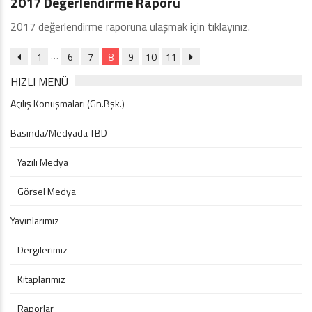
2017 Değerlendirme Raporu
2017 değerlendirme raporuna ulaşmak için tıklayınız.
…
1
6
7
8
9
10
11
HIZLI MENÜ
Açılış Konuşmaları (Gn.Bşk.)
Basında/Medyada TBD
Yazılı Medya
Görsel Medya
Yayınlarımız
Dergilerimiz
Kitaplarımız
Raporlar