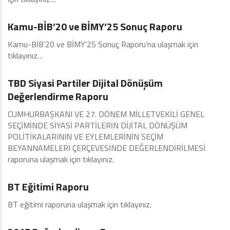
2018
Kamu-BİB’20 ve BİMY’25 Sonuç Raporu
Kamu-BİB’20 ve BİMY’25 Sonuç Raporu’na ulaşmak için
tıklayınız…
2018
TBD Siyasi Partiler Dijital Dönüşüm
Değerlendirme Raporu
CUMHURBAŞKANI VE 27. DÖNEM MİLLETVEKİLİ GENEL
SEÇİMİNDE SİYASİ PARTİLERİN DİJİTAL DÖNÜŞÜM
POLİTİKALARININ VE EYLEMLERİNİN SEÇİM
BEYANNAMELERİ ÇERÇEVESİNDE DEĞERLENDİRİLMESİ
raporuna ulaşmak için tıklayınız.
2018
BT Eğitimi Raporu
BT eğitimi raporuna ulaşmak için tıklayınız.
2017 ve Öncesi