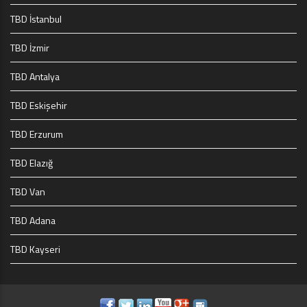
TBD İstanbul
TBD İzmir
TBD Antalya
TBD Eskişehir
TBD Erzurum
TBD Elazığ
TBD Van
TBD Adana
TBD Kayseri