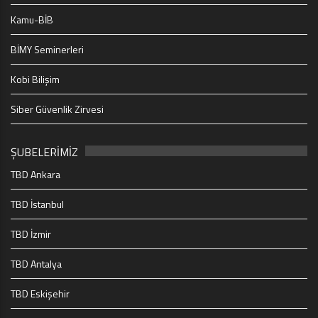
Kamu-BİB
BİMY Seminerleri
Kobi Bilişim
Siber Güvenlik Zirvesi
ŞUBELERİMİZ
TBD Ankara
TBD İstanbul
TBD İzmir
TBD Antalya
TBD Eskişehir