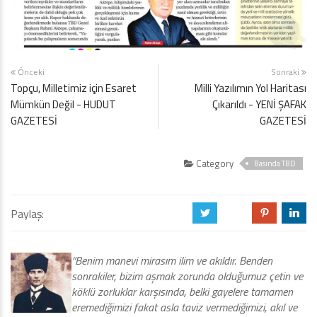
Önceki
Sonraki
Topçu, Milletimiz için Esaret
Milli Yazılımın Yol Haritası
Mümkün Değil - HUDUT
Çıkarıldı - YENİ ŞAFAK
GAZETESİ
GAZETESİ
Category
Basında TBD
Paylaş:
a
b
d
j
“Benim manevi mirasım ilim ve akıldır. Benden
sonrakiler, bizim aşmak zorunda olduğumuz çetin ve
köklü zorluklar karşısında, belki gayelere tamamen
eremediğimizi fakat asla taviz vermediğimizi, akıl ve