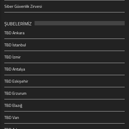
Siber Güvenlik Zirvesi
ŞUBELERİMİZ
TBD Ankara
TBD İstanbul
TBD İzmir
TBD Antalya
TBD Eskişehir
TBD Erzurum
TBD Elazığ
TBD Van