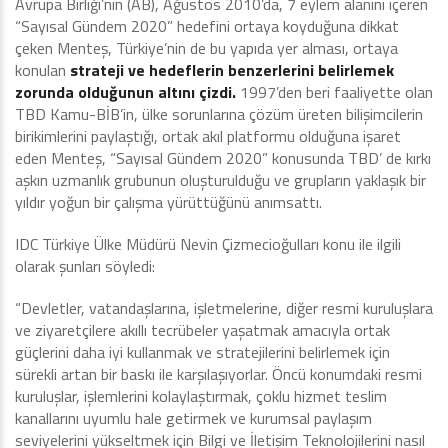
Avrupa Birliği’nin (AB), Ağustos 2010’da, 7 eylem alanını içeren
“Sayısal Gündem 2020” hedefini ortaya koyduğuna dikkat
çeken Menteş, Türkiye’nin de bu yapıda yer alması, ortaya
konulan
strateji ve hedeflerin benzerlerini belirlemek
zorunda olduğunun altını çizdi.
1997’den beri faaliyette olan
TBD Kamu-BİB’in, ülke sorunlarına çözüm üreten bilişimcilerin
birikimlerini paylaştığı, ortak akıl platformu olduğuna işaret
eden Menteş, “Sayısal Gündem 2020” konusunda TBD’ de kırkı
aşkın uzmanlık grubunun oluşturulduğu ve grupların yaklaşık bir
yıldır yoğun bir çalışma yürüttüğünü anımsattı.
IDC Türkiye Ülke Müdürü Nevin Çizmecioğulları konu ile ilgili
olarak şunları söyledi:
“Devletler, vatandaşlarına, işletmelerine, diğer resmi kuruluşlara
ve ziyaretçilere akıllı tecrübeler yaşatmak amacıyla ortak
güçlerini daha iyi kullanmak ve stratejilerini belirlemek için
sürekli artan bir baskı ile karşılaşıyorlar. Öncü konumdaki resmi
kuruluşlar, işlemlerini kolaylaştırmak, çoklu hizmet teslim
kanallarını uyumlu hale getirmek ve kurumsal paylaşım
seviyelerini yükseltmek için Bilgi ve İletişim Teknolojilerini nasıl