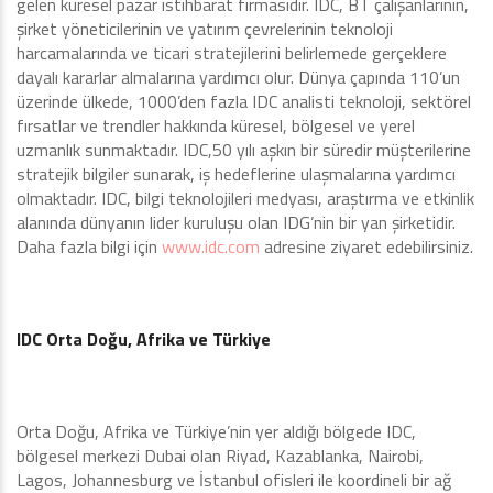
gelen küresel pazar istihbarat firmasıdır. IDC, BT çalışanlarının,
şirket yöneticilerinin ve yatırım çevrelerinin teknoloji
harcamalarında ve ticari stratejilerini belirlemede gerçeklere
dayalı kararlar almalarına yardımcı olur. Dünya çapında 110’un
üzerinde ülkede, 1000’den fazla IDC analisti teknoloji, sektörel
fırsatlar ve trendler hakkında küresel, bölgesel ve yerel
uzmanlık sunmaktadır. IDC,50 yılı aşkın bir süredir müşterilerine
stratejik bilgiler sunarak, iş hedeflerine ulaşmalarına yardımcı
olmaktadır. IDC, bilgi teknolojileri medyası, araştırma ve etkinlik
alanında dünyanın lider kuruluşu olan IDG’nin bir yan şirketidir.
Daha fazla bilgi için
www.idc.com
adresine ziyaret edebilirsiniz.
IDC Orta Doğu, Afrika ve Türkiye
Orta Doğu, Afrika ve Türkiye’nin yer aldığı bölgede IDC,
bölgesel merkezi Dubai olan Riyad, Kazablanka, Nairobi,
Lagos, Johannesburg ve İstanbul ofisleri ile koordineli bir ağ