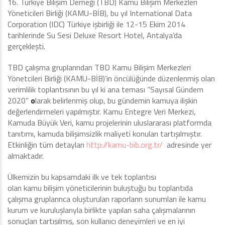
16. Türkiye Bilişim Derneği (TBD) Kamu Bilişim Merkezleri
Yöneticileri Birliği (KAMU-BİB), bu yıl International Data
Corporation (IDC) Türkiye işbirliği ile 12-15 Ekim 2014
tarihlerinde Su Sesi Deluxe Resort Hotel, Antalya’da
gerçekleşti.
TBD çalışma gruplarından TBD Kamu Bilişim Merkezleri
Yönetcileri Birliği (KAMU-BİB)’in öncülüğünde düzenlenmiş olan
verimlilik toplantısının bu yıl ki ana teması “Sayısal Gündem
2020”
o
larak belirlenmiş olup, bu gündemin kamuya ilişkin
değerlendirmeleri yapılmıştır. Kamu Entegre Veri Merkezi,
Kamuda Büyük Veri, kamu projelerinin uluslararası platformda
tanıtımı, kamuda bilişimsizlik maliyeti konuları tartışılmıştır.
Etkinliğin tüm detayları
http://kamu-bib.org.tr/
adresinde yer
almaktadır.
Ülkemizin bu kapsamdaki ilk ve tek toplantısı
olan kamu bilişim yöneticilerinin buluştuğu bu toplantıda
çalışma gruplarınca oluşturulan raporların sunumları ile kamu
kurum ve kuruluşlarıyla birlikte yapılan saha çalışmalarının
sonuçları tartışılmış, son kullanıcı deneyimleri ve en iyi