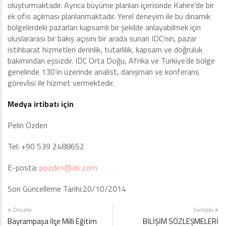
oluşturmaktadır. Ayrıca büyüme planları içerisinde Kahire’de bir
ek ofis açılması planlanmaktadır. Yerel deneyim ile bu dinamik
bölgelerdeki pazarları kapsamlı bir şekilde anlayabilmek için
uluslararası bir bakış açısını bir arada sunan IDC’nin, pazar
istihbarat hizmetleri derinlik, tutarlılık, kapsam ve doğruluk
bakımından eşsizdir. IDC Orta Doğu, Afrika ve Türkiye’de bölge
genelinde 130’in üzerinde analist, danışman ve konferans
görevlisi ile hizmet vermektedir.
Medya irtibatı için
Pelin Özden
Tel: +90 539 2488652
E-posta:
pozden@idc.com
Son Güncelleme Tarihi:20/10/2014
Önceki
Sonraki
Bayrampaşa İlçe Milli Eğitim
BİLİŞİM SÖZLEŞMELERİ