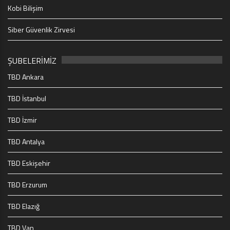
Kobi Bilişim
Siber Güvenlik Zirvesi
ŞUBELERİMİZ
TBD Ankara
TBD İstanbul
TBD İzmir
TBD Antalya
TBD Eskişehir
TBD Erzurum
TBD Elazığ
TBD Van