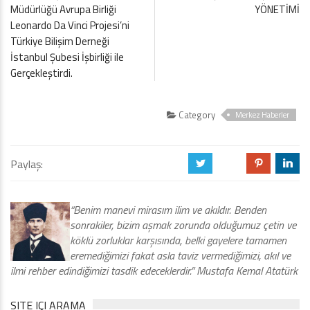
Müdürlüğü Avrupa Birliği
YÖNETİMİ
Leonardo Da Vinci Projesi’ni
Türkiye Bilişim Derneği
İstanbul Şubesi İşbirliği ile
Gerçekleştirdi.
Category
Merkez Haberler
Paylaş:
a
b
d
j
“Benim manevi mirasım ilim ve akıldır. Benden
sonrakiler, bizim aşmak zorunda olduğumuz çetin ve
köklü zorluklar karşısında, belki gayelere tamamen
eremediğimizi fakat asla taviz vermediğimizi, akıl ve
ilmi rehber edindiğimizi tasdik edeceklerdir.” Mustafa Kemal Atatürk
SITE IÇI ARAMA