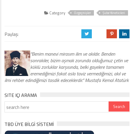
Category
Özgeçmişler
Şube Yöneticileri
Paylaş:
a
b
d
j
“Benim manevi mirasım ilim ve akıldır. Benden
sonrakiler, bizim aşmak zorunda olduğumuz çetin ve
köklü zorluklar karşısında, belki gayelere tamamen
eremediğimizi fakat asla taviz vermediğimizi, akıl ve
ilmi rehber edindiğimizi tasdik edeceklerdir.” Mustafa Kemal Atatürk
SITE IÇI ARAMA
TBD ÜYE BİLGİ SİSTEMİ