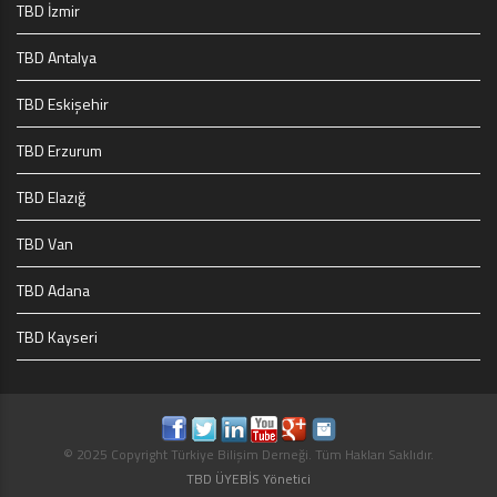
TBD İzmir
TBD Antalya
TBD Eskişehir
TBD Erzurum
TBD Elazığ
TBD Van
TBD Adana
TBD Kayseri
© 2025 Copyright Türkiye Bilişim Derneği. Tüm Hakları Saklıdır.
TBD ÜYEBİS Yönetici